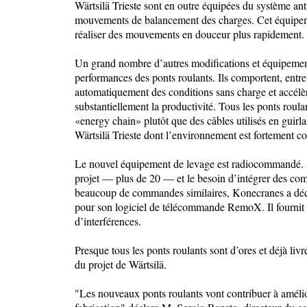
Wärtsilä Trieste sont en outre équipées du système an
mouvements de balancement des charges. Cet équipemen
réaliser des mouvements en douceur plus rapidement.
Un grand nombre d’autres modifications et équipement
performances des ponts roulants. Ils comportent, entre 
automatiquement des conditions sans charge et accél
substantiellement la productivité. Tous les ponts roula
«energy chain» plutôt que des câbles utilisés en guirl
Wärtsilä Trieste dont l’environnement est fortement co
Le nouvel équipement de levage est radiocommandé. A
projet — plus de 20 — et le besoin d’intégrer des co
beaucoup de commandes similaires, Konecranes a dé
pour son logiciel de télécommande RemoX. Il fournit
d’interférences.
Presque tous les ponts roulants sont d’ores et déjà livr
du projet de Wärtsilä.
"Les nouveaux ponts roulants vont contribuer à amélior