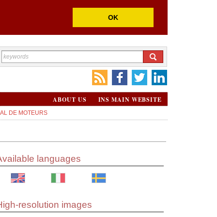
OK
ABOUT US
INS MAIN WEBSITE
IAL DE MOTEURS
Available languages
High-resolution images