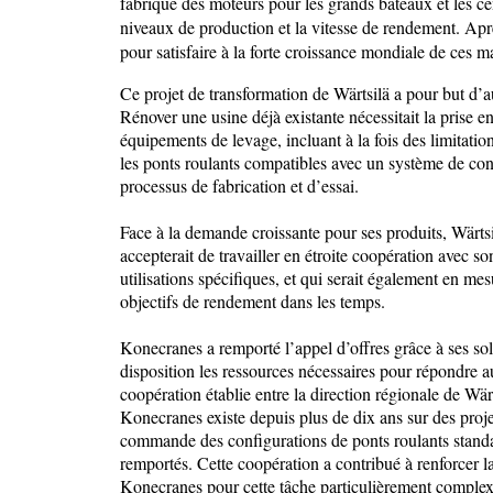
fabrique des moteurs pour les grands bateaux et les cen
niveaux de production et la vitesse de rendement. Aprè
pour satisfaire à la forte croissance mondiale de ces m
Ce projet de transformation de Wärtsilä a pour but d’a
Rénover une usine déjà existante nécessitait la prise e
équipements de levage, incluant à la fois des limitati
les ponts roulants compatibles avec un système de conv
processus de fabrication et d’essai.
Face à la demande croissante pour ses produits, Wärtsi
accepterait de travailler en étroite coopération avec so
utilisations spécifiques, et qui serait également en mes
objectifs de rendement dans les temps.
Konecranes a remporté l’appel d’offres grâce à ses so
disposition les ressources nécessaires pour répondre aux
coopération établie entre la direction régionale de Wä
Konecranes existe depuis plus de dix ans sur des projet
commande des configurations de ponts roulants standa
remportés. Cette coopération a contribué à renforcer la
Konecranes pour cette tâche particulièrement complex