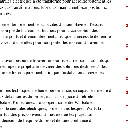
trales électriques a été transformé pour accroître fortement les
s ces transformations, le site est maintenant bien positionné
archés.
ugmenter fortement les capacités d’assemblage et d’essais.
n compte de facteurs particuliers pour la conception des
ons de poids et d’encombrement ainsi que la nécessité de rendre
oyeur à chenilles pour transporter les moteurs à travers les
lä avait besoin de trouver un fournisseur de ponts roulants qui
n équipe de projet afin de créer des solutions destinées à des
ure de livrer rapidement, afin que l’installation atteigne ses
lutions techniques de haute performance, sa capacité à mettre à
 délais serrés du projet, mais aussi grâce à l’étroite
rtsilä et Konecranes. La coopération entre Wärtsilä et
s de centrales électriques, projets dans lesquels Wärtsilä
rds à des prix convenus à mesure que les projets sont
 décision de l’équipe du projet de faire confiance à
e.