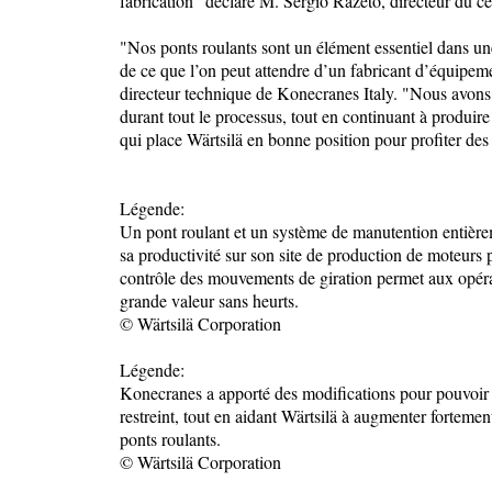
fabrication" déclare M. Sergio Razeto, directeur du cent
"Nos ponts roulants sont un élément essentiel dans une
de ce que l’on peut attendre d’un fabricant d’équipeme
directeur technique de Konecranes Italy. "Nous avons 
durant tout le processus, tout en continuant à produi
qui place Wärtsilä en bonne position pour profiter des
Légende:
Un pont roulant et un système de manutention entière
sa productivité sur son site de production de moteurs p
contrôle des mouvements de giration permet aux opéra
grande valeur sans heurts.
© Wärtsilä Corporation
Légende:
Konecranes a apporté des modifications pour pouvoir 
restreint, tout en aidant Wärtsilä à augmenter fortement
ponts roulants.
© Wärtsilä Corporation