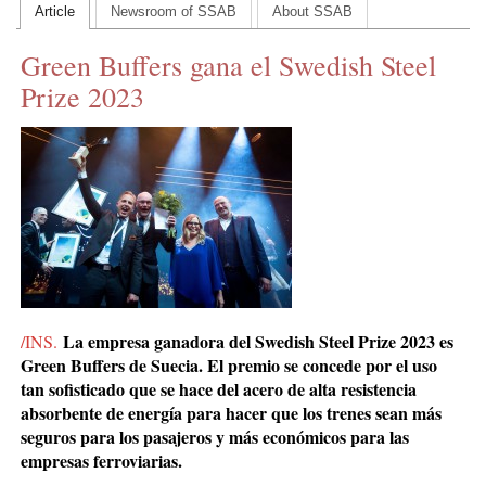
Article
Newsroom of SSAB
About SSAB
CONTACT US
Green Buffers gana el Swedish Steel
INS MAIN WEBSITE
Prize 2023
ABOUT US
La empresa ganadora del Swedish Steel Prize 2023 es
/INS.
Green Buffers de Suecia. El premio se concede por el uso
tan sofisticado que se hace del acero de alta resistencia
absorbente de energía para hacer que los trenes sean
más
seguros para los pasajeros y más económicos para las
empresas ferroviarias.