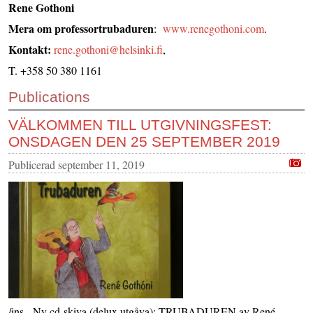
Rene Gothoni
KONTAKTA OSS
Mera om professortrubaduren
:
www.renegothoni.com
.
INS HEMSIDOR
Kontakt:
rene.gothoni@helsinki.fi
,
OM OSS
T. +358 50 380 1161
Publications
VÄLKOMMEN TILL UTGIVNINGSFEST:
ONSDAGEN DEN 25 SEPTEMBER 2019
Publicerad
september 11, 2019
/ins Ny cd-skiva (delux utgåva): TRUBADUREN av René