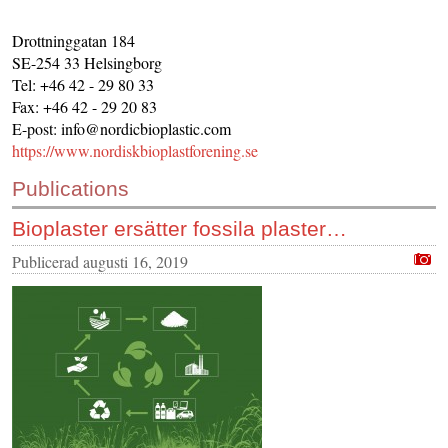
KONTAKTA OSS
Drottninggatan 184
INS HEMSIDOR
SE-254 33 Helsingborg
Tel: +46 42 - 29 80 33
OM OSS
Fax: +46 42 - 29 20 83
E-post: info@nordicbioplastic.com
https://www.nordiskbioplastforening.se
Publications
Bioplaster ersätter fossila plaster…
Publicerad
augusti 16, 2019