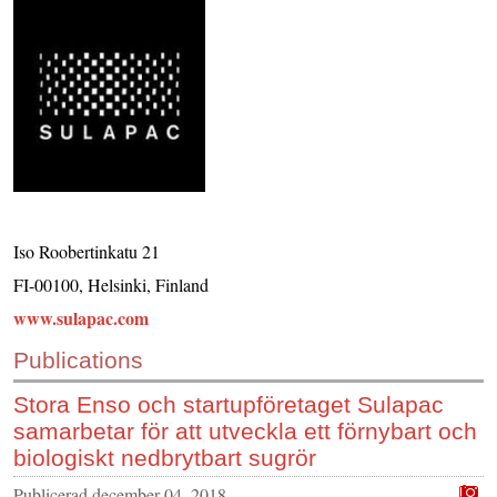
KONTAKTA OSS
INS HEMSIDOR
OM OSS
Iso Roobertinkatu 21
FI-00100, Helsinki, Finland
www.sulapac.com
Publications
Stora Enso och startupföretaget Sulapac
samarbetar för att utveckla ett förnybart och
biologiskt nedbrytbart sugrör
Publicerad
december 04, 2018