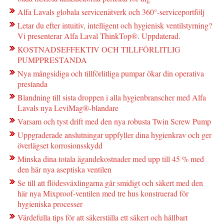
Alfa Lavals globala servicenätverk och 360°-serviceportfölj
Letar du efter intuitiv, intelligent och hygienisk ventilstyrning?
Vi presenterar Alfa Laval ThinkTop®. Uppdaterad.
KOSTNADSEFFEKTIV OCH TILLFÖRLITLIG
PUMPPRESTANDA
Nya mångsidiga och tillförlitliga pumpar ökar din operativa
prestanda
Blandning till sista droppen i alla hygienbranscher med Alfa
Lavals nya LeviMag®-blandare
Varsam och tyst drift med den nya robusta Twin Screw Pump
Uppgraderade anslutningar uppfyller dina hygienkrav och ger
överlägset korrosionsskydd
Minska dina totala ägandekostnader med upp till 45 % med
den här nya aseptiska ventilen
Se till att flödesväxlingarna går smidigt och säkert med den
här nya Mixproof-ventilen med tre hus konstruerad för
hygieniska processer
Värdefulla tips för att säkerställa ett säkert och hållbart