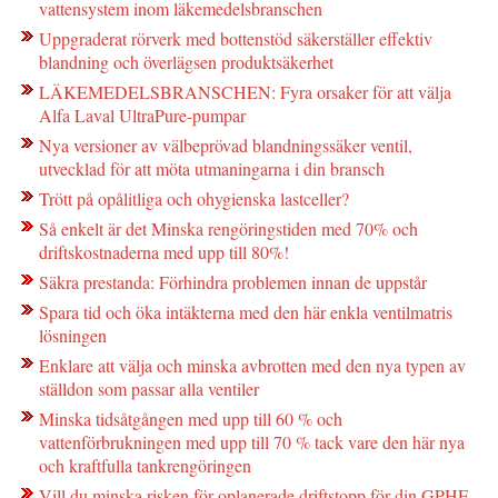
vattensystem inom läkemedelsbranschen
Uppgraderat rörverk med bottenstöd säkerställer effektiv
blandning och överlägsen produktsäkerhet
LÄKEMEDELSBRANSCHEN: Fyra orsaker för att välja
Alfa Laval UltraPure-pumpar
Nya versioner av välbeprövad blandningssäker ventil,
utvecklad för att möta utmaningarna i din bransch
Trött på opålitliga och ohygienska lastceller?
Så enkelt är det Minska rengöringstiden med 70% och
driftskostnaderna med upp till 80%!
Säkra prestanda: Förhindra problemen innan de uppstår
Spara tid och öka intäkterna med den här enkla ventilmatris
lösningen
Enklare att välja och minska avbrotten med den nya typen av
ställdon som passar alla ventiler
Minska tidsåtgången med upp till 60 % och
vattenförbrukningen med upp till 70 % tack vare den här nya
och kraftfulla tankrengöringen
Vill du minska risken för oplanerade driftstopp för din GPHE