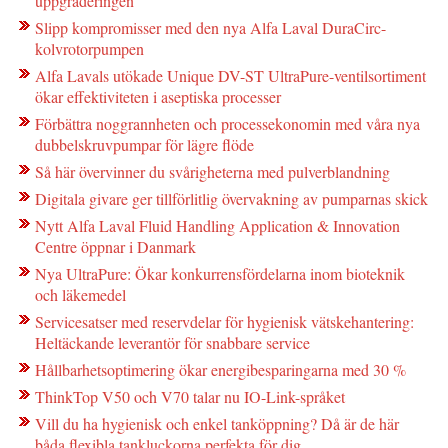
uppgraderingen
Slipp kompromisser med den nya Alfa Laval DuraCirc-
kolvrotorpumpen
Alfa Lavals utökade Unique DV-ST UltraPure-ventilsortiment
ökar effektiviteten i aseptiska processer
Förbättra noggrannheten och processekonomin med våra nya
dubbelskruvpumpar för lägre flöde
Så här övervinner du svårigheterna med pulverblandning
Digitala givare ger tillförlitlig övervakning av pumparnas skick
Nytt Alfa Laval Fluid Handling Application & Innovation
Centre öppnar i Danmark
Nya UltraPure: Ökar konkurrensfördelarna inom bioteknik
och läkemedel
Servicesatser med reservdelar för hygienisk vätskehantering:
Heltäckande leverantör för snabbare service
Hållbarhetsoptimering ökar energibesparingarna med 30 %
ThinkTop V50 och V70 talar nu IO-Link-språket
Vill du ha hygienisk och enkel tanköppning? Då är de här
båda flexibla tankluckorna perfekta för dig