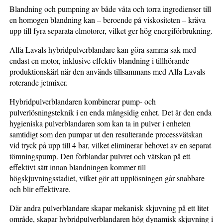
Blandning och pumpning av både våta och torra ingredienser till
en homogen blandning kan – beroende på viskositeten – kräva
upp till fyra separata elmotorer, vilket ger hög energiförbrukning.
Alfa Lavals hybridpulverblandare kan göra samma sak med
endast en motor, inklusive effektiv blandning i tillhörande
produktionskärl när den används tillsammans med Alfa Lavals
roterande jetmixer.
Hybridpulverblandaren kombinerar pump- och
pulverlösningsteknik i en enda mångsidig enhet. Det är den enda
hygieniska pulverblandaren som kan ta in pulver i enheten
samtidigt som den pumpar ut den resulterande processvätskan
vid tryck på upp till 4 bar, vilket eliminerar behovet av en separat
tömningspump. Den förblandar pulvret och vätskan på ett
effektivt sätt innan blandningen kommer till
högskjuvningsstadiet, vilket gör att upplösningen går snabbare
och blir effektivare.
Där andra pulverblandare skapar mekanisk skjuvning på ett litet
område, skapar hybridpulverblandaren hög dynamisk skjuvning i