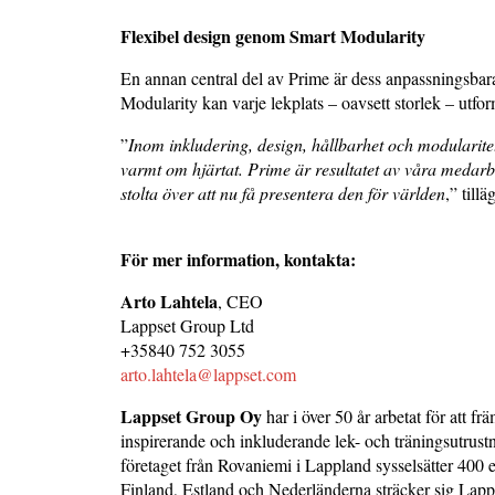
Flexibel design genom Smart Modularity
En annan central del av Prime är dess anpassningsba
Modularity kan varje lekplats – oavsett storlek – utfo
”
Inom inkludering, design, hållbarhet och modularite
varmt om hjärtat. Prime är resultatet av våra medarb
stolta över att nu få presentera den för världen
,” till
För mer information, kontakta:
Arto Lahtela
, CEO
Lappset Group Ltd
+35840 752 3055
arto.lahtela@lappset.com
Lappset Group Oy
har i över 50 år arbetat för att fr
inspirerande och inkluderande lek- och träningsutrust
företaget från Rovaniemi i Lappland sysselsätter 400 
Finland, Estland och Nederländerna sträcker sig Lappse