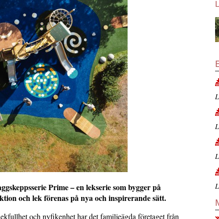
L
L
L
L
laggskeppsserie Prime – en lekserie som bygger på
ktion och lek förenas på nya och inspirerande sätt.
kfullhet och nyfikenhet har det familjeägda företaget från