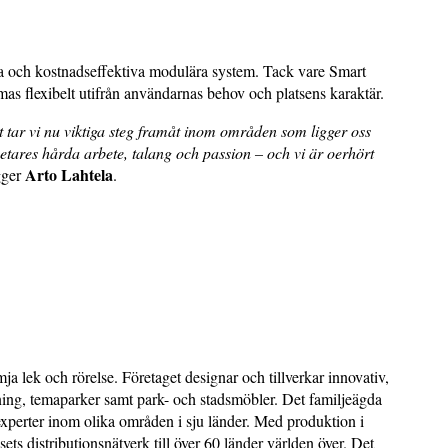
ra och kostnadseffektiva modulära system. Tack vare Smart
rmas flexibelt utifrån användarnas behov och platsens karaktär.
t tar vi nu viktiga steg framåt inom områden som ligger oss
etares hårda arbete, talang och passion – och vi är oerhört
Arto Lahtela
ägger
.
ämja lek och rörelse. Företaget designar och tillverkar innovativ,
ning, temaparker samt park- och stadsmöbler. Det familjeägda
experter inom olika områden i sju länder. Med produktion i
ts distributionsnätverk till över 60 länder världen över. Det