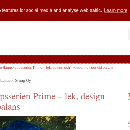
 features for social media and analyse web traffic.
Learn more
r flaggskeppsserien Prime – lek, design och inkludering i perfekt balans
 Lappset Group Oy
psserien Prime – lek, design
balans
A