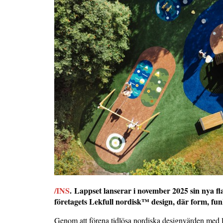
/INS
. Lappset lanserar i november 2025 sin nya f
företagets Lekfull nordisk™ design, där form, fun
Genom att förena tidlösa nordiska designvärden med le