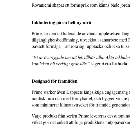
Rovaniemi skapat ett formspråk som känns både jord
Inkludering på en helt ny nivå
Prime tar den inkluderande användarupplevelsen längr
tillgänglighetsbedömning, utvecklat i samarbete med 
oavsett förmåga – att röra sig, upptäcka och leka till
”
Vi är övertygade om att lek tillhör alla. Äkta inkl
Arto Lahtela
kan leken bli verkligt gränslös
,” säger
,
Designad för framtiden
Prime stärker även Lappsets långsiktiga engagemang fö
nordisk furu och med förnybar el, och bygger vidare p
som minimerar klimatavtrycket för framtida generation
Varje produkt från serien Prime levereras dessutom m
vilket gör det enkelt att följa produktens miljöpåverka