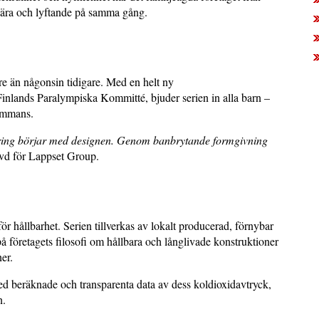
nära och lyftande på samma gång.
e än någonsin tidigare. Med en helt ny
Finlands Paralympiska Kommitté, bjuder serien in alla barn –
sammans.
udering börjar med designen. Genom banbrytande formgivning
 vd för Lappset Group.
r hållbarhet. Serien tillverkas av lokalt producerad, förnybar
å företagets filosofi om hållbara och långlivade konstruktioner
er.
ed beräknade och transparenta data av dess koldioxidavtryck,
n.