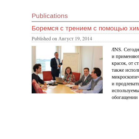
Publications
Боремся с трением с помощью хи
Published on
Август 19, 2014
/INS. Сегод
и применяют
красок, от 
также испол
микроскопич
и продлеват
используемых
обогащении 