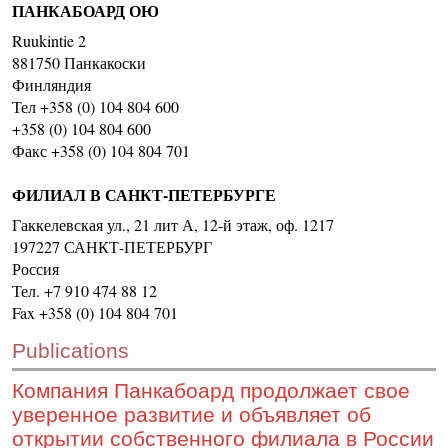
ПАНКАБОАРД ОЮ
CONTACT US
Ruukintie 2
INS MAIN WEBSITE
881750 Панкакоски
Финляндия
ABOUT US
Тел +358 (0) 104 804 600
+358 (0) 104 804 600
Факс +358 (0) 104 804 701
ФИЛИАЛ В САНКТ-ПЕТЕРБУРГЕ
Гаккелевская ул., 21 лит А, 12-й этаж, оф. 1217
197227 САНКТ-ПЕТЕРБУРГ
Россия
Тел. +7 910 474 88 12
Fax +358 (0) 104 804 701
Publications
Компания Панкабоард продолжает свое
уверенное развитие и объявляет об
открытии собственного филиала в России