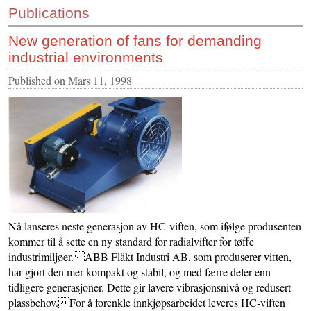
Publications
CONTACT US
New generation of fans for demanding
INS MAIN WEBSITE
industrial environments
ABOUT US
Published on
Mars 11, 1998
Nå lanseres neste generasjon av HC-viften, som ifølge produsenten
kommer til å sette en ny standard for radialvifter for tøffe
industrimiljøer. ABB Fläkt Industri AB, som produserer viften,
har gjort den mer kompakt og stabil, og med færre deler enn
tidligere generasjoner. Dette gir lavere vibrasjonsnivå og redusert
plassbehov. For å forenkle innkjøpsarbeidet leveres HC-viften