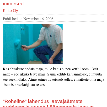
inimesed
Kiilto Oy
Published on
November 16, 2006
Kas ehitaksite endale maja, mille katus ei pea vett? Loomulikult
mitte – see rikuks terve maja. Sama kehtib ka vannitoale, et muuta
see veekindlaks. Ainus erinevus seisneb selles, et kaitsete oma maja
sisemiste veekahjustuste eest.
"Roheline" lahendus laevajäätmete
probleemile annab Läänemerele lootust