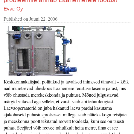
Evac Oy
Published on
Juuni 22, 2006
Keskkonnakaitsjad, poliitikud ja tavalised inimesed tänavalt – kõik
nad muretsevad üheskoos Läänemere reostuse taseme pärast, mis
võib ohustada merekeskkonda ja puhtust. Mõned julgustavad
märgid viitavad aga sellele, et varsti saab abi tehnoloogiast.
Laevaoperaatorid on juba hakanud laeva pardal kasutama
ajakohaseid puhastusprotsesse, millega saab näiteks kogu reisijate
ja meeskonna poolt tekitatud reovett töödelda, kuni see on täiesti
puhas. Seejärel võib reovee rahulikult heita merre, ilma et see