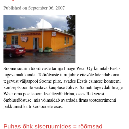
Published on
September 06, 2007
Soome suurim töörõivaste tarnija Image Wear Oy kinnitab Eestis
tugevamalt kanda. Töörõivaste turu juhtiv ettevõte laiendab oma
tegevust väljaspool Soome piire, avades Eestis esimese kontserni
kontseptsioonile vastava kaupluse Jõhvis. Samuti tugevdab Image
Wear oma positsiooni kvaliteediliidrina, ostes Rakverest
õmblustööstuse, mis võimaldab avardada firma tootesortimenti
pakkumist ka trikootoodete osas.
Puhas õhk siseruumides = rõõmsad