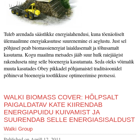
Tuleb arendada säästlikke energialahendusi, kuna tõenäoliselt
ülemaailmne energiakasutuse suurenemine ei aeglustu. Just sel
põhjusel peab biomassienergiat laialdasemalt ja tõhusamalt
kasutama. Kogu maailma metsades jääb suur hulk raiejäägist
rakenduseta ning selle bioenergia kasutamata. Seda oleks võimalik
muuta kasutades Obey pikkadel põhjamaistel traditsioonidel
põhinevat bioenergia tootlikkuse optimeerimise protsessi.
WALKI BIOMASS COVER: HÕLPSALT
PAIGALDATAV KATE KIIRENDAB
ENERGIAPUIDU KUIVAMIST JA
SUURENDAB SELLE ENERGIASISALDUST
Walki Group
Published on
Aprill 12, 2011