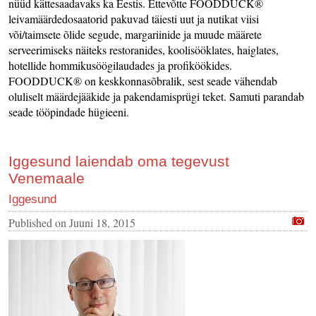
nüüd kättesaadavaks ka Eestis. Ettevõtte FOODDUCK®
leivamäärdedosaatorid pakuvad täiesti uut ja nutikat viisi
või/taimsete õlide segude, margariinide ja muude määrete
serveerimiseks näiteks restoranides, koolisööklates, haiglates,
hotellide hommikusöögilaudades ja profiköökides.
FOODDUCK® on keskkonnasõbralik, sest seade vähendab
oluliselt määrdejääkide ja pakendamisprügi teket. Samuti parandab
seade tööpindade hügieeni.
Iggesund laiendab oma tegevust
Venemaale
Iggesund
Published on
Juuni 18, 2015