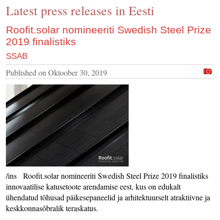
Latest press releases in Eesti
CONTACT US
INS MAIN WEBSITE
Roofit.solar nomineeriti Swedish Steel Prize
2019 finalistiks
ABOUT US
SSAB
Published on
Oktoober 30, 2019
/ins Roofit.solar nomineeriti Swedish Steel Prize 2019 finalistiks
innovaatilise katusetoote arendamise eest, kus on edukalt
ühendatud tõhusad päikesepaneelid ja arhitektuurselt atraktiivne ja
keskkonnasõbralik teraskatus.