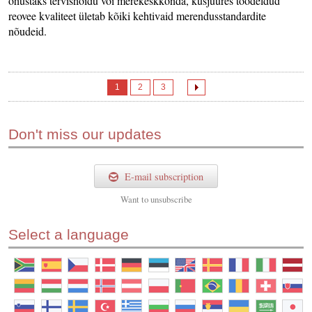
ohustaks tervishoidu või merekeskkonda, kusjuures töödeldud
reovee kvaliteet ületab kõiki kehtivaid merendusstandardite
nõudeid.
1
2
3
Don't miss our updates
E-mail subscription
Want to
unsubscribe
Select a language