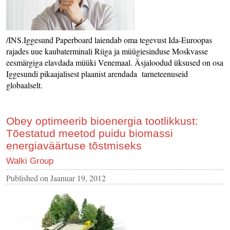
/INS.Iggesund Paperboard laiendab oma tegevust Ida-Euroopas
rajades uue kaubaterminali Riiga ja müügiesinduse Moskvasse
eesmärgiga elavdada müüki Venemaal. Äsjaloodud üksused on osa
Iggesundi pikaajalisest plaanist arendada tarneteenuseid
globaalselt.
Obey optimeerib bioenergia tootlikkust:
Tõestatud meetod puidu biomassi
energiaväärtuse tõstmiseks
Walki Group
Published on
Jaanuar 19, 2012