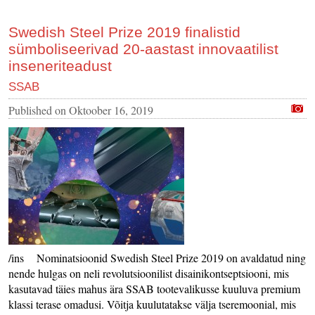
Swedish Steel Prize 2019 finalistid
sümboliseerivad 20-aastast innovaatilist
inseneriteadust
SSAB
Published on
Oktoober 16, 2019
/ins Nominatsioonid Swedish Steel Prize 2019 on avaldatud ning
nende hulgas on neli revolutsioonilist disainikontseptsiooni, mis
kasutavad täies mahus ära SSAB tootevalikusse kuuluva premium
klassi terase omadusi. Võitja kuulutatakse välja tseremoonial, mis