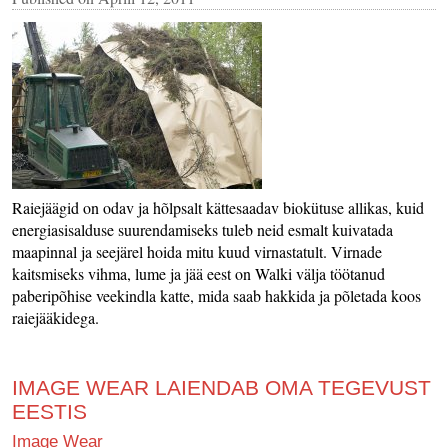
Raiejäägid on odav ja hõlpsalt kättesaadav biokütuse allikas, kuid
energiasisalduse suurendamiseks tuleb neid esmalt kuivatada
maapinnal ja seejärel hoida mitu kuud virnastatult. Virnade
kaitsmiseks vihma, lume ja jää eest on Walki välja töötanud
paberipõhise veekindla katte, mida saab hakkida ja põletada koos
raiejääkidega.
IMAGE WEAR LAIENDAB OMA TEGEVUST
EESTIS
Image Wear