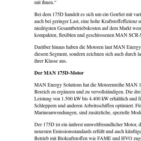
mit ihnen.“
Bei dem 175D handelt es sich um ein GenSet mit vari
auch bei geringer Last, eine hohe Kraftstoffeffizienz
niedrigsten Gesamtbetriebskosten auf dem Markt werd
kompakten, flexiblen und geschlossenen MAN SCR-Syst
Darüber hinaus haben die Motoren laut MAN Energy S
diesem Segment, sondern zeichnen sich auch durch l
ihrer Klasse aus.
Der MAN 175D-Motor
MAN Energy Solutions hat die Motorenreihe MAN 175
Bereich zu ergänzen und zu vervollständigen. Die dre
Leistung von 1.500 kW bis 4.400 kW erhältlich und f
Schleppern und anderen Arbeitsschiffen optimiert. Fü
Marineanwendungen, sind zusätzliche, spezielle Model
Der 175D ist ein äußerst umweltfreundlicher Motor, da
neuesten Emissionsstandards erfüllt und auch künftige
Betrieb mit Biokraftstoffen wie FAME und HVO zugel