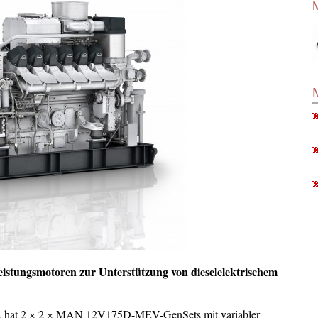
eistungsmotoren zur Unterstützung von dieselelektrischem
ns, hat 2 × 2 × MAN 12V175D-MEV-GenSets mit variabler