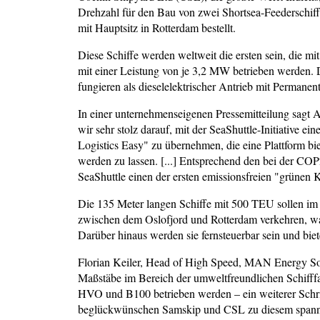
Drehzahl für den Bau von zwei Shortsea-Feederschif
mit Hauptsitz in Rotterdam bestellt.
Diese Schiffe werden weltweit die ersten sein, die m
mit einer Leistung von je 3,2 MW betrieben werden
fungieren als dieselelektrischer Antrieb mit Permane
In einer unternehmenseigenen Pressemitteilung sag
wir sehr stolz darauf, mit der SeaShuttle-Initiative 
Logistics Easy" zu übernehmen, die eine Plattform biet
werden zu lassen. [...] Entsprechend den bei der 
SeaShuttle einen der ersten emissionsfreien "grünen 
Die 135 Meter langen Schiffe mit 500 TEU sollen im d
zwischen dem Oslofjord und Rotterdam verkehren, wa
Darüber hinaus werden sie fernsteuerbar sein und bi
Florian Keiler, Head of High Speed, MAN Energy Solut
Maßstäbe im Bereich der umweltfreundlichen Schifffa
HVO und B100 betrieben werden – ein weiterer Schri
beglückwünschen Samskip und CSL zu diesem spanne