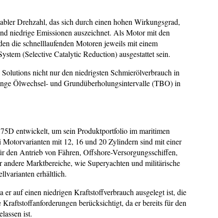
abler Drehzahl, das sich durch einen hohen Wirkungsgrad,
 und niedrige Emissionen auszeichnet. Als Motor mit den
en die schnelllaufenden Motoren jeweils mit einem
em (Selective Catalytic Reduction) ausgestattet sein.
olutions nicht nur den niedrigsten Schmierölverbrauch in
ange Ölwechsel- und Grundüberholungsintervalle (TBO) in
D entwickelt, um sein Produktportfolio im maritimen
i Motorvarianten mit 12, 16 und 20 Zylindern sind mit einer
ür den Antrieb von Fähren, Offshore-Versorgungsschiffen,
r andere Marktbereiche, wie Superyachten und militärische
lvarianten erhältlich.
 er auf einen niedrigen Kraftstoffverbrauch ausgelegt ist, die
 Kraftstoffanforderungen berücksichtigt, da er bereits für den
assen ist.