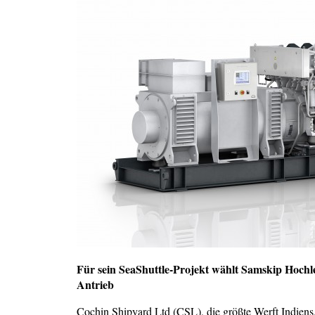
Für sein SeaShuttle-Projekt wählt Samskip Hochl
Antrieb
Cochin Shipyard Ltd (CSL), die größte Werft Indie