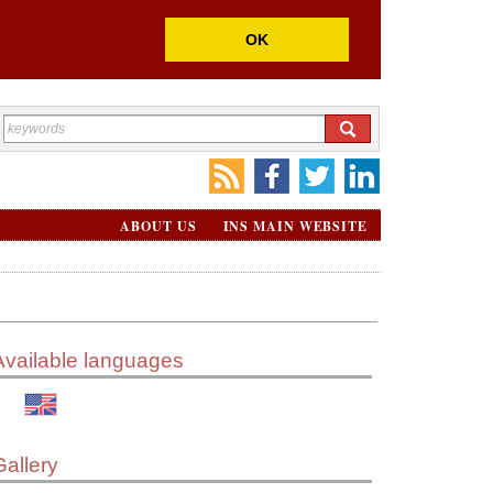
OK
ABOUT US
INS MAIN WEBSITE
Available languages
Gallery