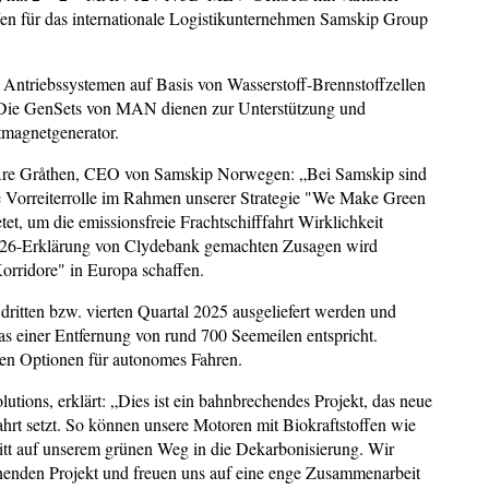
fen für das internationale Logistikunternehmen Samskip Group
it Antriebssystemen auf Basis von Wasserstoff-Brennstoffzellen
. Die GenSets von MAN dienen zur Unterstützung und
ntmagnetgenerator.
t Are Gråthen, CEO von Samskip Norwegen: „Bei Samskip sind
eine Vorreiterrolle im Rahmen unserer Strategie "We Make Green
et, um die emissionsfreie Frachtschifffahrt Wirklichkeit
COP26-Erklärung von Clydebank gemachten Zusagen wird
Korridore" in Europa schaffen.
ritten bzw. vierten Quartal 2025 ausgeliefert werden und
s einer Entfernung von rund 700 Seemeilen entspricht.
eten Optionen für autonomes Fahren.
ions, erklärt: „Dies ist ein bahnbrechendes Projekt, das neue
hrt setzt. So können unsere Motoren mit Biokraftstoffen wie
tt auf unserem grünen Weg in die Dekarbonisierung. Wir
nden Projekt und freuen uns auf eine enge Zusammenarbeit