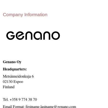
CONTACT US
INS MAIN WEBSITE
Company Information
ABOUT US
Genano Oy
Headquarters:
Metsänneidonkuja 6
02130 Espoo
Finland
Tel. +358 9 774 38 70
Email Format: firstname.lastname@genano.com