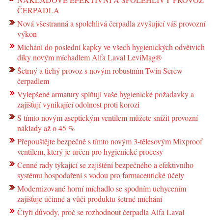
ČERPADLA
Nová všestranná a spolehlivá čerpadla zvyšující váš provozní
výkon
Míchání do poslední kapky ve všech hygienických odvětvích
díky novým míchadlem Alfa Laval LeviMag®
Šetrný a tichý provoz s novým robustním Twin Screw
čerpadlem
Vylepšené armatury splňují vaše hygienické požadavky a
zajišťují vynikající odolnost proti korozi
S tímto novým aseptickým ventilem můžete snížit provozní
náklady až o 45 %
Přepouštějte bezpečně s tímto novým 3-tělesovým Mixproof
ventilem, který je určen pro hygienické procesy
Cenné rady týkající se zajištění bezpečného a efektivního
systému hospodaření s vodou pro farmaceutické účely
Modernizované horní míchadlo se spodním uchycením
zajišťuje účinné a vůči produktu šetrné míchání
Čtyři důvody, proč se rozhodnout čerpadla Alfa Laval