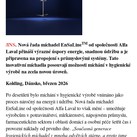
TM
/INS
.
Nová řada míchadel EnSaLine
od společnosti Alfa
Laval přináší výrazné úspory energie, snadnou údržbu a je
připravena na propojení s průmyslovými systémy. Tato
inovativní míchadla posouvají možnosti míchání v hygienické
výrobě na zcela novou úroveň.
Kolding, Dánsko, březen 2026
Po desetiletí bylo míchání v hygienické výrobě vnímáno jako
proces náročný na energii i údržbu. Nová řada míchadel
EnSaLine od společnosti Alfa Laval to však mění – umožňuje
výrobcům v potravinářství, mlékárenství, nápojovém průmyslu,
farmaceutickém sektoru i oblasti domácí a osobní péče šetřit čas i
provozní náklady od prvního dne. „
Současná generace
hygienických míchadel v mnoha odvětvích stárne, a proto jsme