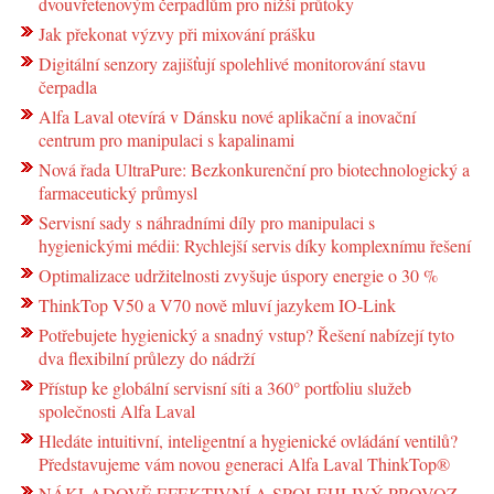
dvouvřetenovým čerpadlům pro nižší průtoky
Jak překonat výzvy při mixování prášku
Digitální senzory zajišťují spolehlivé monitorování stavu
čerpadla
Alfa Laval otevírá v Dánsku nové aplikační a inovační
centrum pro manipulaci s kapalinami
Nová řada UltraPure: Bezkonkurenční pro biotechnologický a
farmaceutický průmysl
Servisní sady s náhradními díly pro manipulaci s
hygienickými médii: Rychlejší servis díky komplexnímu řešení
Optimalizace udržitelnosti zvyšuje úspory energie o 30 %
ThinkTop V50 a V70 nově mluví jazykem IO-Link
Potřebujete hygienický a snadný vstup? Řešení nabízejí tyto
dva flexibilní průlezy do nádrží
Přístup ke globální servisní síti a 360° portfoliu služeb
společnosti Alfa Laval
Hledáte intuitivní, inteligentní a hygienické ovládání ventilů?
Představujeme vám novou generaci Alfa Laval ThinkTop®
NÁKLADOVĚ EFEKTIVNÍ A SPOLEHLIVÝ PROVOZ