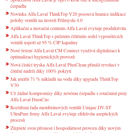
čerpadlu
Novinka Alfa Laval ThinkTop V20 posouvá hranice indikace
polohy ventilů na úroveň Průmyslu 4.0
Aplikační a inovační centrum Alfa Laval zvyšuje produktivitu
Alfa Laval ThinkTop s pulzním čištěním sedel vypouštěcích
ventilů uspoří až 95 % CIP kapaliny
Nové řešení Alfa Laval CM Connect využívá digitalizaci k
optimalizaci hygienických provozů
Nová čistící tryska Alfa Laval PlusClean přináší revoluci v
čištění nádrží díky 100% pokrytí
Jak ušetřit 71 % nákladů na vodu díky upgradu ThinkTop
V70
Už žádné kompromisy díky novému čerpadlu s rotačními písty
Alfa Laval DuraCirc
Rozšířená řada membránových ventilů Unique DV-ST
UltraPure firmy Alfa Laval zvyšuje efektivitu aseptických
procesů
Zlepšete svou přesnost i hospodárnost provozu díky novým