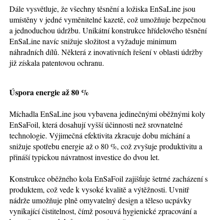
Dále vysvětluje, že všechny těsnění a ložiska EnSaLine jsou
umístěny v jedné vyměnitelné kazetě, což umožňuje bezpečnou
a jednoduchou údržbu. Unikátní konstrukce hřídelového těsnění
EnSaLine navíc snižuje složitost a vyžaduje minimum
náhradních dílů. Některá z inovativních řešení v oblasti údržby
již získala patentovou ochranu.
Úspora energie až 80 %
Míchadla EnSaLine jsou vybavena jedinečnými oběžnými koly
EnSaFoil, která dosahují vyšší účinnosti než srovnatelné
technologie. Výjimečná efektivita zkracuje dobu míchání a
snižuje spotřebu energie až o 80 %, což zvyšuje produktivitu a
přináší typickou návratnost investice do dvou let.
Konstrukce oběžného kola EnSaFoil zajišťuje šetrné zacházení s
produktem, což vede k vysoké kvalitě a výtěžnosti. Uvnitř
nádrže umožňuje plně omyvatelný design a těleso ucpávky
vynikající čistitelnost, čímž posouvá hygienické zpracování a