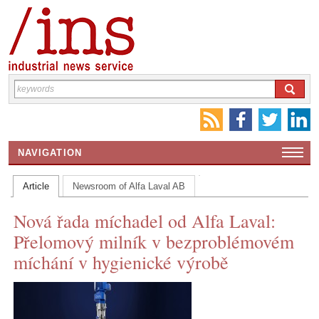
NAVIGATION
HOME
Article
Newsroom of Alfa Laval AB
CONTACT US
Nová řada míchadel od Alfa Laval:
INS MAIN WEBSITE
Přelomový milník v bezproblémovém
ABOUT US
míchání v hygienické výrobě