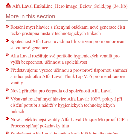
Alfa Laval EnSaLine_Hero image_Below_Solid.jpg (341kb)
More in this section
Rotační mycí hlavice s řízenými otáčkami nové generace čistí
těžko přístupná místa v technologických linkách
Společnost Alfa Laval uvádí na trh zařízení pro monitorování
stavu nové generace
Alfa Laval rozšiřuje své portfolio hygienických ventilů pro
vyšší bezpečnost, účinnost a spolehlivost
Představujeme vysoce účinnou a prostorově úspornou snímací
a řídicí jednotku Alfa Laval ThinkTop V55 pro membránové
ventily
Nová příručka pro čerpadla od společnosti Alfa Laval
Výsuvná rotační mycí hlavice Alfa Laval: 100% pokrytí při
čištění potrubí a nádrží v hygienických technologických
linkách
Nové a efektivnější ventily Alfa Laval Unique Mixproof CIP a
Process splňují požadavky trhu
Společnost Alfa Laval je opět o krok blíž k inteligentnímu