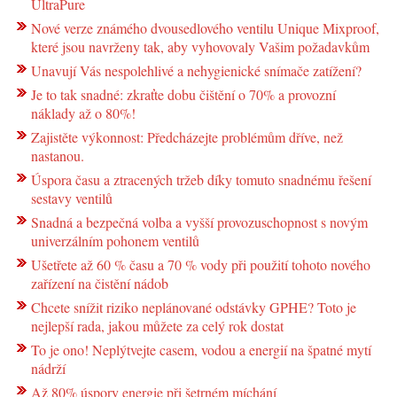
UltraPure
Nové verze známého dvousedlového ventilu Unique Mixproof,
které jsou navrženy tak, aby vyhovovaly Vašim požadavkům
Unavují Vás nespolehlivé a nehygienické snímače zatížení?
Je to tak snadné: zkraťte dobu čištění o 70% a provozní
náklady až o 80%!
Zajistěte výkonnost: Předcházejte problémům dříve, než
nastanou.
Úspora času a ztracených tržeb díky tomuto snadnému řešení
sestavy ventilů
Snadná a bezpečná volba a vyšší provozuschopnost s novým
univerzálním pohonem ventilů
Ušetřete až 60 % času a 70 % vody při použití tohoto nového
zařízení na čistění nádob
Chcete snížit riziko neplánované odstávky GPHE? Toto je
nejlepší rada, jakou můžete za celý rok dostat
To je ono! Neplýtvejte casem, vodou a energií na špatné mytí
nádrží
Až 80% úspory energie při šetrném míchání