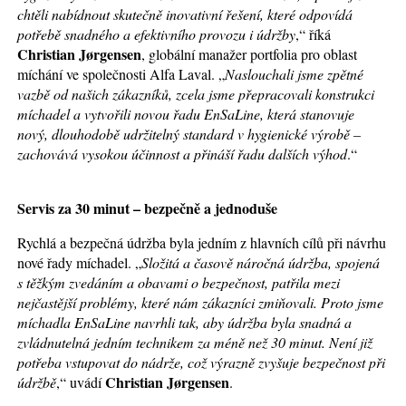
chtěli nabídnout skutečně inovativní řešení, které odpovídá
potřebě snadného a efektivního provozu i údržby
,“ říká
Christian Jørgensen
, globální manažer portfolia pro oblast
míchání ve společnosti Alfa Laval. „
Naslouchali jsme zpětné
vazbě od našich zákazníků, zcela jsme přepracovali konstrukci
míchadel a vytvořili novou řadu EnSaLine, která stanovuje
nový, dlouhodobě udržitelný standard v hygienické výrobě –
zachovává vysokou účinnost a přináší řadu dalších výhod
.“
Servis za 30 minut – bezpečně a jednoduše
Rychlá a bezpečná údržba byla jedním z hlavních cílů při návrhu
nové řady míchadel. „
Složitá a časově náročná údržba, spojená
s těžkým zvedáním a obavami o bezpečnost, patřila mezi
nejčastější problémy, které nám zákazníci zmiňovali. Proto jsme
míchadla EnSaLine navrhli tak, aby údržba byla snadná a
zvládnutelná jedním technikem za méně než 30 minut. Není již
potřeba vstupovat do nádrže, což výrazně zvyšuje bezpečnost při
Christian Jørgensen
údržbě
,“ uvádí
.