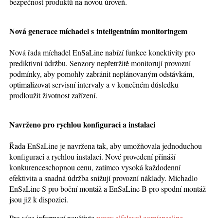
bezpečnost produktů na novou úroveň.
Nová generace míchadel s inteligentním monitoringem
Nová řada míchadel EnSaLine nabízí funkce konektivity pro
prediktivní údržbu. Senzory nepřetržitě monitorují provozní
podmínky, aby pomohly zabránit neplánovaným odstávkám,
optimalizovat servisní intervaly a v konečném důsledku
prodloužit životnost zařízení.
Navrženo pro rychlou konfiguraci a instalaci
Řada EnSaLine je navržena tak, aby umožňovala jednoduchou
konfiguraci a rychlou instalaci. Nové provedení přináší
konkurenceschopnou cenu, zatímco vysoká každodenní
efektivita a snadná údržba snižují provozní náklady. Míchadlo
EnSaLine S pro boční montáž a EnSaLine B pro spodní montáž
jsou již k dispozici.
Pro více informací navštivte
www.alfalaval.com/ensaline