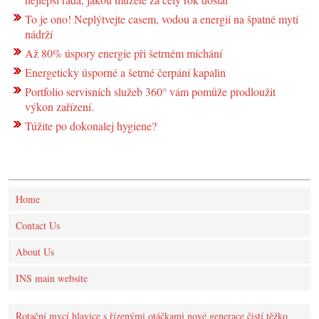
To je ono! Neplýtvejte casem, vodou a energií na špatné mytí
nádrží
Až 80% úspory energie při šetrném míchání
Energeticky úsporné a šetrné čerpání kapalin
Portfolio servisních služeb 360° vám pomůže prodloužit
výkon zařízení.
Túžite po dokonalej hygiene?
Home
Contact Us
About Us
INS main website
Rotační mycí hlavice s řízenými otáčkami nové generace čistí těžko