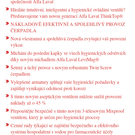
společnosti Alfa Laval
Hledáte intuitivní, inteligentní a hygienické ovládání ventilů?
Představujeme vám novou generaci Alfa Laval ThinkTop®
NÁKLADOVĚ EFEKTIVNÍ A SPOLEHLIVÝ PROVOZ
ČERPADLA
Nová všestranná a spolehlivá čerpadla zvyšující váš provozní
výkon
Míchání do poslední kapky ve všech hygienických odvětvích
díky novým míchadlem Alfa Laval LeviMag®
Šetrný a tichý provoz s novým robustním Twin Screw
čerpadlem
Vylepšené armatury splňují vaše hygienické požadavky a
zajišťují vynikající odolnost proti korozi
S tímto novým aseptickým ventilem můžete snížit provozní
náklady až o 45 %
Přepouštějte bezpečně s tímto novým 3-tělesovým Mixproof
ventilem, který je určen pro hygienické procesy
Cenné rady týkající se zajištění bezpečného a efektivního
systému hospodaření s vodou pro farmaceutické účely