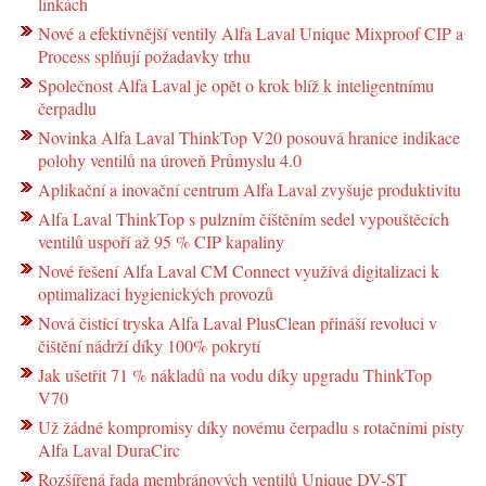
linkách
Nové a efektivnější ventily Alfa Laval Unique Mixproof CIP a
Process splňují požadavky trhu
Společnost Alfa Laval je opět o krok blíž k inteligentnímu
čerpadlu
Novinka Alfa Laval ThinkTop V20 posouvá hranice indikace
polohy ventilů na úroveň Průmyslu 4.0
Aplikační a inovační centrum Alfa Laval zvyšuje produktivitu
Alfa Laval ThinkTop s pulzním čištěním sedel vypouštěcích
ventilů uspoří až 95 % CIP kapaliny
Nové řešení Alfa Laval CM Connect využívá digitalizaci k
optimalizaci hygienických provozů
Nová čistící tryska Alfa Laval PlusClean přináší revoluci v
čištění nádrží díky 100% pokrytí
Jak ušetřit 71 % nákladů na vodu díky upgradu ThinkTop
V70
Už žádné kompromisy díky novému čerpadlu s rotačními písty
Alfa Laval DuraCirc
Rozšířená řada membránových ventilů Unique DV-ST