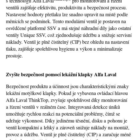
s technologií Alfa Laval
pro monitorování a řízení
ventilů zajišťuje efektivitu, produktivitu a bezpečnost procesu.
Nastavené hodnoty přetlaku lze snadno upravit na místě podle
měnících se podmínek. Tento modulární ventil je postaven na
osvědčené platformě SSV a má stejné náhradní díly jako ostatní
ventily Unique SSV, což zjednodušuje údržbu a snižuje servisní
náklady. Ventil je plně čistitelný (CIP) bez ohledu na nastavení
tlaku, zajišťuje spolehlivou hygienu a výkon a minimalizuje
prostoje.
Zvyšte bezpečnost pomocí lekážní klapky Alfa Laval
Bezpečnost produktu a účinnost jsou charakteristickými znaky
lekážní motýlkové klapky. Pokud je vybavena ovládací hlavou
Alfa Laval ThinkTop, zvyšuje spolehlivost díky monitorování
a řízení ventilů v reálném čase. Integrovaná detekce úniků
umožňuje rychlou reakci na potenciální problémy, čímž se
udržuje výkonnost. Díky jedinému těsnění, disku a pohonu je
ventil kompaktní a lehký a zároveň snižuje náklady na montáž,
provoz a údržbu. Ventil je plně čistitelný (CIP) a zaručuje méně