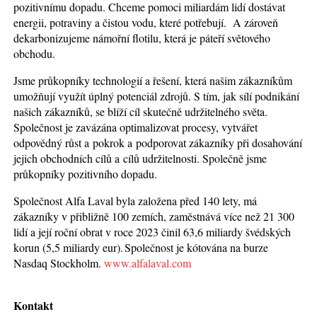
pozitivnímu dopadu. Chceme pomoci miliardám lidí dostávat
energii, potraviny a čistou vodu, které potřebují. A zároveň
dekarbonizujeme námořní flotilu, která je páteří světového
obchodu.
Jsme průkopníky technologií a řešení, která našim zákazníkům
umožňují využít úplný potenciál zdrojů. S tím, jak sílí podnikání
našich zákazníků, se blíží cíl skutečně udržitelného světa.
Společnost je zavázána optimalizovat procesy, vytvářet
odpovědný růst a pokrok a podporovat zákazníky při dosahování
jejich obchodních cílů a cílů udržitelnosti. Společně jsme
průkopníky pozitivního dopadu.
Společnost Alfa Laval byla založena před 140 lety, má
zákazníky v přibližně 100 zemích, zaměstnává více než 21 300
lidí a její roční obrat v roce 2023 činil 63,6 miliardy švédských
korun (5,5 miliardy eur). Společnost je kótována na burze
Nasdaq Stockholm.
www.alfalaval.com
Kontakt