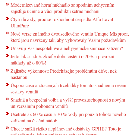
Modernizované horní míchadlo se spodním uchycením
zajišťuje účinné a vůči produktu šetrné míchání
Čtyři důvody, proč se rozhodnout čerpadla Alfa Laval
UltraPure
Nové verze známého dvousedlového ventilu Unique Mixproof,
které jsou navrženy tak, aby vyhovovaly Vašim požadavkům
Unavují Vás nespolehlivé a nehygienické snímače zatížení?
Je to tak snadné: zkraťte dobu čištění o 70% a provozní
náklady až o 80%!
Zajistěte výkonnost: Předcházejte problémům dříve, než
nastanou.
Úspora času a ztracených tržeb díky tomuto snadnému řešení
sestavy ventilů
Snadná a bezpečná volba a vyšší provozuschopnost s novým
univerzálním pohonem ventilů
Ušetřete až 60 % času a 70 % vody při použití tohoto nového
zařízení na čistění nádob
Chcete snížit riziko neplánované odstávky GPHE? Toto je
nejlepší rada, jakou můžete za celý rok dostat