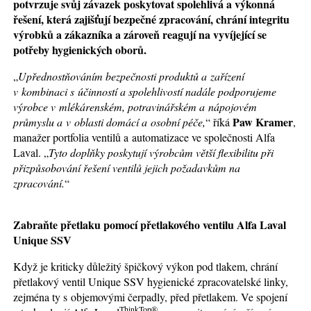
potvrzuje svůj závazek poskytovat spolehlivá a výkonná
řešení, která zajišťují bezpečné zpracování, chrání integritu
výrobků a zákazníka a zároveň reagují na vyvíjející se
potřeby hygienických oborů.
„
Upřednostňováním bezpečnosti produktů a zařízení
v kombinaci s účinností a spolehlivostí nadále podporujeme
výrobce v mlékárenském, potravinářském a nápojovém
Paw Kramer
průmyslu a v oblasti domácí a osobní péče,
“ říká
,
manažer portfolia ventilů a automatizace ve společnosti Alfa
Laval. „
Tyto doplňky poskytují výrobcům větší flexibilitu při
přizpůsobování řešení ventilů jejich požadavkům na
zpracování.
“
Zabraňte přetlaku pomocí přetlakového ventilu Alfa Laval
Unique SSV
Když je kriticky důležitý špičkový výkon pod tlakem, chrání
přetlakový ventil Unique SSV hygienické zpracovatelské linky,
zejména ty s objemovými čerpadly, před přetlakem. Ve spojení
ThinkTop®