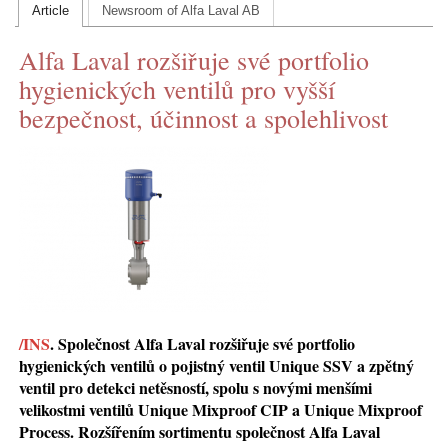
Article
Newsroom of Alfa Laval AB
CONTACT US
Alfa Laval rozšiřuje své portfolio
INS MAIN WEBSITE
hygienických ventilů pro vyšší
ABOUT US
bezpečnost, účinnost a spolehlivost
/INS
. Společnost Alfa Laval rozšiřuje své portfolio
hygienických ventilů o pojistný ventil Unique SSV a zpětný
ventil pro detekci netěsností, spolu s novými menšími
velikostmi ventilů Unique Mixproof CIP a Unique Mixproof
Process. Rozšířením sortimentu společnost Alfa Laval