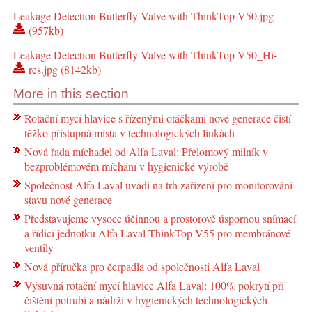
Leakage Detection Butterfly Valve with ThinkTop V50.jpg
(957kb)
Leakage Detection Butterfly Valve with ThinkTop V50_Hi-
res.jpg (8142kb)
More in this section
Rotační mycí hlavice s řízenými otáčkami nové generace čistí
těžko přístupná místa v technologických linkách
Nová řada míchadel od Alfa Laval: Přelomový milník v
bezproblémovém míchání v hygienické výrobě
Společnost Alfa Laval uvádí na trh zařízení pro monitorování
stavu nové generace
Představujeme vysoce účinnou a prostorově úspornou snímací
a řídicí jednotku Alfa Laval ThinkTop V55 pro membránové
ventily
Nová příručka pro čerpadla od společnosti Alfa Laval
Výsuvná rotační mycí hlavice Alfa Laval: 100% pokrytí při
čištění potrubí a nádrží v hygienických technologických