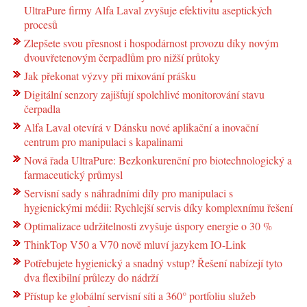
UltraPure firmy Alfa Laval zvyšuje efektivitu aseptických
procesů
Zlepšete svou přesnost i hospodárnost provozu díky novým
dvouvřetenovým čerpadlům pro nižší průtoky
Jak překonat výzvy při mixování prášku
Digitální senzory zajišťují spolehlivé monitorování stavu
čerpadla
Alfa Laval otevírá v Dánsku nové aplikační a inovační
centrum pro manipulaci s kapalinami
Nová řada UltraPure: Bezkonkurenční pro biotechnologický a
farmaceutický průmysl
Servisní sady s náhradními díly pro manipulaci s
hygienickými médii: Rychlejší servis díky komplexnímu řešení
Optimalizace udržitelnosti zvyšuje úspory energie o 30 %
ThinkTop V50 a V70 nově mluví jazykem IO-Link
Potřebujete hygienický a snadný vstup? Řešení nabízejí tyto
dva flexibilní průlezy do nádrží
Přístup ke globální servisní síti a 360° portfoliu služeb