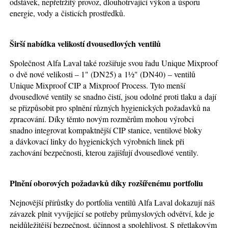
odstávek, nepřetržitý provoz, dlouhotrvající výkon a úsporu
energie, vody a čisticích prostředků.
Širší nabídka velikostí dvousedlových ventilů
Společnost Alfa Laval také rozšiřuje svou řadu Unique Mixproof
o dvě nové velikosti – 1" (DN25) a 1½" (DN40) – ventilů
Unique Mixproof CIP a Mixproof Process. Tyto menší
dvousedlové ventily se snadno čistí, jsou odolné proti tlaku a dají
se přizpůsobit pro splnění různých hygienických požadavků na
zpracování. Díky těmto novým rozměrům mohou výrobci
snadno integrovat kompaktnější CIP stanice, ventilové bloky
a dávkovací linky do hygienických výrobních linek při
zachování bezpečnosti, kterou zajišťují dvousedlové ventily.
Plnění oborových požadavků díky rozšířenému portfoliu
Nejnovější přírůstky do portfolia ventilů Alfa Laval dokazují náš
závazek plnit vyvíjející se potřeby průmyslových odvětví, kde je
nejdůležitější bezpečnost, účinnost a spolehlivost. S přetlakovým