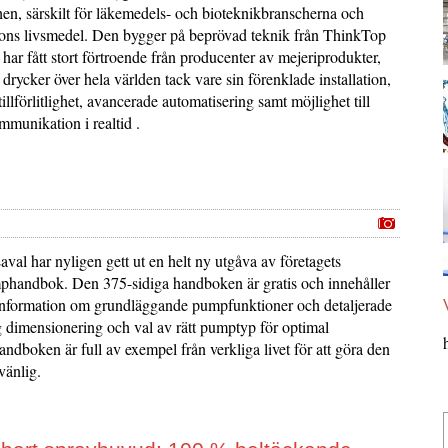
en, särskilt för läkemedels- och bioteknikbranscherna och
ions livsmedel. Den bygger på beprövad teknik från ThinkTop
har fått stort förtroende från producenter av mejeriprodukter,
drycker över hela världen tack vare sin förenklade installation,
tillförlitlighet, avancerade automatisering samt möjlighet till
mmunikation i realtid .
al har nyligen gett ut en helt ny utgåva av företagets
handbok. Den 375-sidiga handboken är gratis och innehåller
information om grundläggande pumpfunktioner och detaljerade
ng dimensionering och val av rätt pumptyp för optimal
Handboken är full av exempel från verkliga livet för att göra den
vänlig.