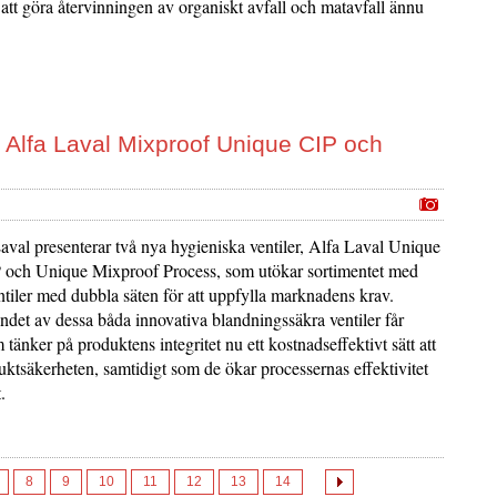
att göra återvinningen av organiskt avfall och matavfall ännu
 Alfa Laval Mixproof Unique CIP och
val presenterar två nya hygieniska ventiler, Alfa Laval Unique
 och Unique Mixproof Process, som utökar sortimentet med
ntiler med dubbla säten för att uppfylla marknadens krav.
det av dessa båda innovativa blandningssäkra ventiler får
m tänker på produktens integritet nu ett kostnadseffektivt sätt att
uktsäkerheten, samtidigt som de ökar processernas effektivitet
.
8
9
10
11
12
13
14