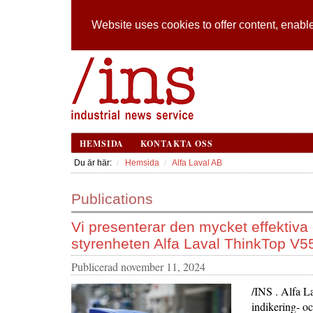
Website uses cookies to offer content, enable
HEMSIDA
KONTAKTA OSS
Du är här:
Hemsida
Alfa Laval AB
Publications
Vi presenterar den mycket effektiva
styrenheten Alfa Laval ThinkTop V5
Publicerad
november 11, 2024
/INS . Alfa L
indikering- o