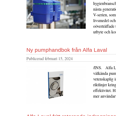
hygienbransch
nästa generat
V-serien, som 
livsmedel och 
oöverträffade 
utbyte och ko
Ny pumphandbok från Alfa Laval
Publicerad
februari 15, 2024
/INS. Alfa Lav
välkända pump
vetenskaplig 
riktlinjer kri
effektivitet. 
mer användar