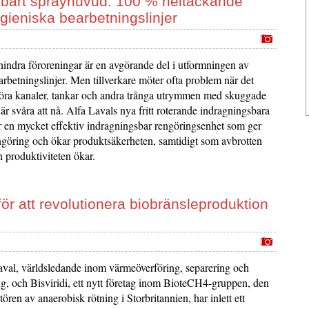
ngsbart sprayhuvud: 100 % heltäckande
ygieniska bearbetningslinjer
hindra föroreningar är en avgörande del i utformningen av
rbetningslinjer. Men tillverkare möter ofta problem när det
ngöra kanaler, tankar och andra trånga utrymmen med skuggade
 svåra att nå. Alfa Lavals nya fritt roterande indragningsbara
 en mycket effektiv indragningsbar rengöringsenhet som ger
ngöring och ökar produktsäkerheten, samtidigt som avbrotten
 produktiviteten ökar.
för att revolutionera biobränsleproduktion
val, världsledande inom värmeöverföring, separering och
ng, och Bisviridi, ett nytt företag inom BioteCH4-gruppen, den
ören av anaerobisk rötning i Storbritannien, har inlett ett