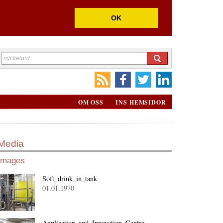
OK
OM OSS
INS HEMSIDOR
Media
Images
Soft_drink_in_tank
01.01.1970
Application_and_Innovation_Centre