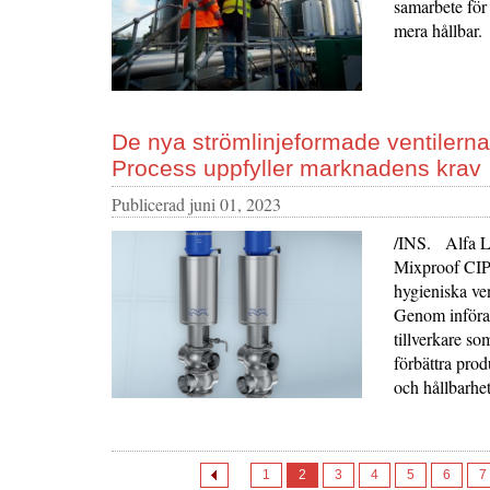
samarbete för 
mera hållbar.
De nya strömlinjeformade ventilerna
Process uppfyller marknadens krav
Publicerad
juni 01, 2023
/INS. Alfa La
Mixproof CIP
hygieniska ve
Genom införan
tillverkare so
förbättra prod
och hållbarhet
1
2
3
4
5
6
7