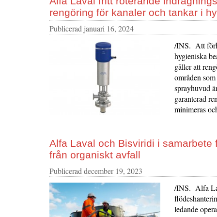
Alfa Laval fritt roterande indragni
rengöring för kanaler och tankar i h
Publicerad
januari 16, 2024
/INS. Att för
hygieniska bea
gäller att re
områden som är
sprayhuvud är
garanterad re
minimeras och
Alfa Laval och Bisviridi i samarbete 
från organiskt avfall
Publicerad
december 19, 2023
/INS. Alfa La
flödeshanteri
ledande operat