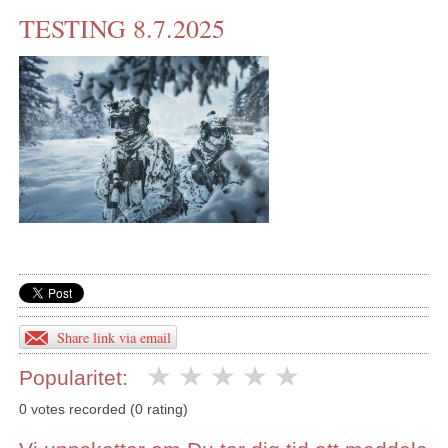
TESTING 8.7.2025
KONTAKTA OSS
INS HEMSIDOR
OM OSS
Share link via email
Popularitet:
0 votes recorded (0 rating)