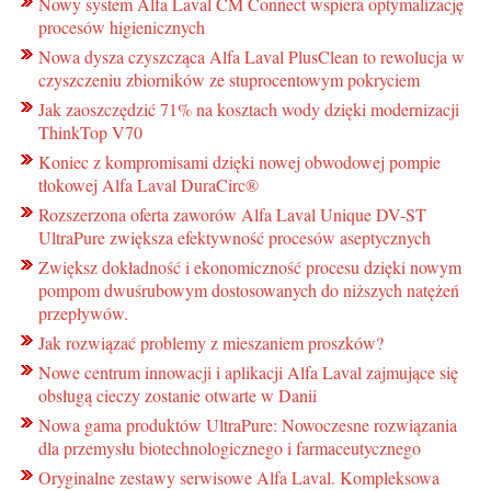
Nowy system Alfa Laval CM Connect wspiera optymalizację
procesów higienicznych
Nowa dysza czyszcząca Alfa Laval PlusClean to rewolucja w
czyszczeniu zbiorników ze stuprocentowym pokryciem
Jak zaoszczędzić 71% na kosztach wody dzięki modernizacji
ThinkTop V70
Koniec z kompromisami dzięki nowej obwodowej pompie
tłokowej Alfa Laval DuraCirc®
Rozszerzona oferta zaworów Alfa Laval Unique DV-ST
UltraPure zwiększa efektywność procesów aseptycznych
Zwiększ dokładność i ekonomiczność procesu dzięki nowym
pompom dwuśrubowym dostosowanych do niższych natężeń
przepływów.
Jak rozwiązać problemy z mieszaniem proszków?
Nowe centrum innowacji i aplikacji Alfa Laval zajmujące się
obsługą cieczy zostanie otwarte w Danii
Nowa gama produktów UltraPure: Nowoczesne rozwiązania
dla przemysłu biotechnologicznego i farmaceutycznego
Oryginalne zestawy serwisowe Alfa Laval. Kompleksowa