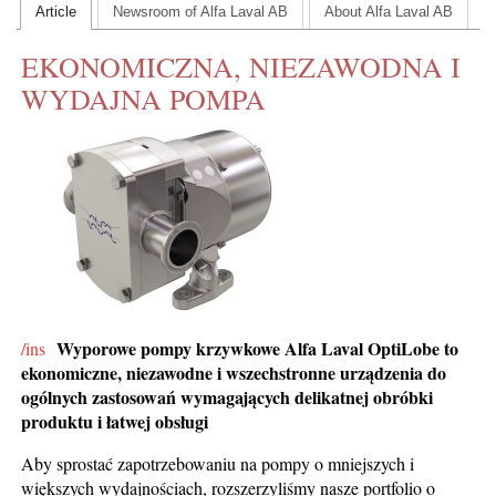
Article
Newsroom of Alfa Laval AB
About Alfa Laval AB
CONTACT US
EKONOMICZNA, NIEZAWODNA I
INS MAIN WEBSITE
WYDAJNA POMPA
ABOUT US
Wyporowe pompy krzywkowe Alfa Laval OptiLobe to
/ins
ekonomiczne, niezawodne i wszechstronne urządzenia do
ogólnych zastosowań wymagających delikatnej obróbki
produktu i łatwej obsługi
Aby sprostać zapotrzebowaniu na pompy o mniejszych i
większych wydajnościach, rozszerzyliśmy nasze portfolio o