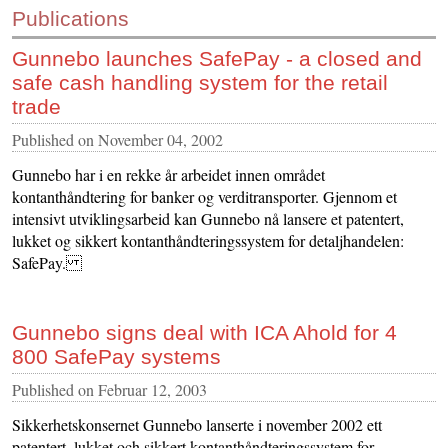
Publications
CONTACT US
Gunnebo launches SafePay - a closed and
INS MAIN WEBSITE
safe cash handling system for the retail
ABOUT US
trade
Published on
November 04, 2002
Gunnebo har i en rekke år arbeidet innen området
kontanthåndtering for banker og verditransporter. Gjennom et
intensivt utviklingsarbeid kan Gunnebo nå lansere et patentert,
lukket og sikkert kontanthåndteringssystem for detaljhandelen:
SafePay.
Gunnebo signs deal with ICA Ahold for 4
800 SafePay systems
Published on
Februar 12, 2003
Sikkerhetskonsernet Gunnebo lanserte i november 2002 ett
patentert, lukket och sikkert kontanthåndteringssystem for