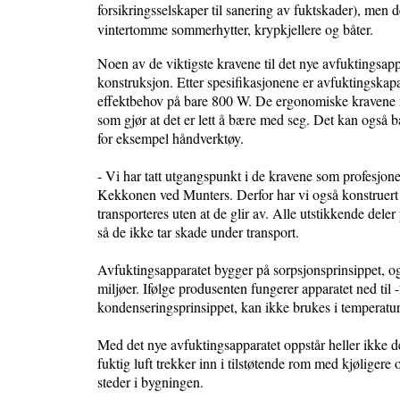
forsikringsselskaper til sanering av fuktskader), men 
vintertomme sommerhytter, krypkjellere og båter.
Noen av de viktigste kravene til det nye avfuktingsapp
konstruksjon. Etter spesifikasjonene er avfuktingskapa
effektbehov på bare 800 W. De ergonomiske kravene res
som gjør at det er lett å bære med seg. Det kan også b
for eksempel håndverktøy.
- Vi har tatt utgangspunkt i de kravene som profesjonelle 
Kekkonen ved Munters. Derfor har vi også konstruert a
transporteres uten at de glir av. Alle utstikkende dele
så de ikke tar skade under transport.
Avfuktingsapparatet bygger på sorpsjonsprinsippet, og
miljøer. Ifølge produsenten fungerer apparatet ned ti
kondenseringsprinsippet, kan ikke brukes i temperatu
Med det nye avfuktingsapparatet oppstår heller ikke 
fuktig luft trekker inn i tilstøtende rom med kjøligere 
steder i bygningen.