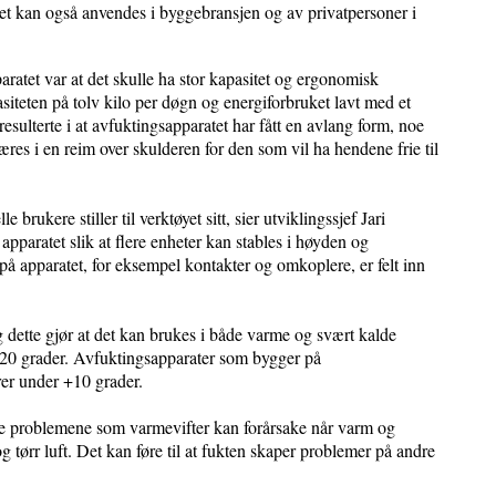
det kan også anvendes i byggebransjen og av privatpersoner i
aratet var at det skulle ha stor kapasitet og ergonomisk
siteten på tolv kilo per døgn og energiforbruket lavt med et
ulterte i at avfuktingsapparatet har fått en avlang form, noe
æres i en reim over skulderen for den som vil ha hendene frie til
brukere stiller til verktøyet sitt, sier utviklingssjef Jari
pparatet slik at flere enheter kan stables i høyden og
r på apparatet, for eksempel kontakter og omkoplere, er felt inn
 dette gjør at det kan brukes i både varme og svært kalde
l -20 grader. Avfuktingsapparater som bygger på
rer under +10 grader.
de problemene som varmevifter kan forårsake når varm og
og tørr luft. Det kan føre til at fukten skaper problemer på andre