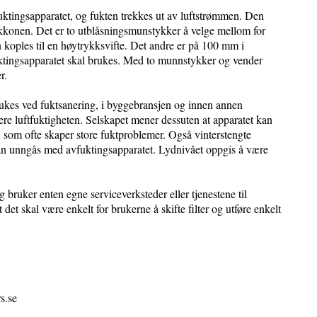
avfuktingsapparatet, og fukten trekkes ut av luftstrømmen. Den
Kekkonen. Det er to utblåsningsmunstykker å velge mellom for
 koples til en høytrykksvifte. Det andre er på 100 mm i
fuktingsapparatet skal brukes. Med to munnstykker og vender
r.
rukes ved fuktsanering, i byggebransjen og innen annen
lere luftfuktigheten. Selskapet mener dessuten at apparatet kan
e, som ofte skaper store fuktproblemer. Også vinterstengte
kan unngås med avfuktingsapparatet. Lydnivået oppgis å være
 bruker enten egne serviceverksteder eller tjenestene til
 det skal være enkelt for brukerne å skifte filter og utføre enkelt
s.se