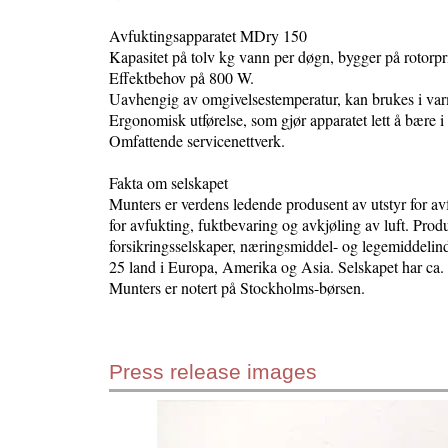
Avfuktingsapparatet MDry 150
Kapasitet på tolv kg vann per døgn, bygger på rotorpri
Effektbehov på 800 W.
Uavhengig av omgivelsestemperatur, kan brukes i varm
Ergonomisk utførelse, som gjør apparatet lett å bære 
Omfattende servicenettverk.
Fakta om selskapet
Munters er verdens ledende produsent av utstyr for av
for avfukting, fuktbevaring og avkjøling av luft. Pro
forsikringsselskaper, næringsmiddel- og legemiddelindu
25 land i Europa, Amerika og Asia. Selskapet har ca.
Munters er notert på Stockholms-børsen.
Press release images