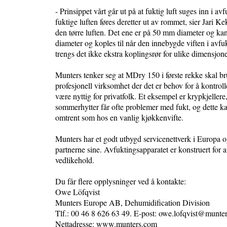
- Prinsippet vårt går ut på at fuktig luft suges inn i 
fuktige luften føres deretter ut av rommet, sier Jari 
den tørre luften. Det ene er på 50 mm diameter og kan
diameter og koples til når den innebygde viften i av
trengs det ikke ekstra koplingsrør for ulike dimensjone
Munters tenker seg at MDry 150 i første rekke skal b
profesjonell virksomhet der det er behov for å kontrol
være nyttig for privatfolk. Et eksempel er krypkjeller
sommerhytter får ofte problemer med fukt, og dette 
omtrent som hos en vanlig kjøkkenvifte.
Munters har et godt utbygd servicenettverk i Europa og
partnerne sine. Avfuktingsapparatet er konstruert for at
vedlikehold.
Du får flere opplysninger ved å kontakte:
Owe Löfqvist
Munters Europe AB, Dehumidification Division
Tlf.: 00 46 8 626 63 49. E-post: owe.lofqvist@munter
Nettadresse: www.munters.com