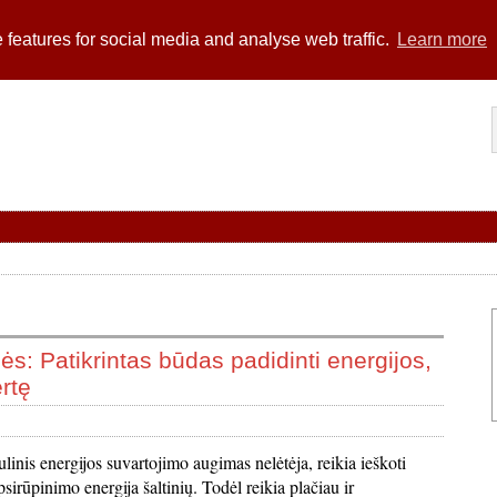
 features for social media and analyse web traffic.
Learn more
s: Patikrintas būdas padidinti energijos,
rtę
inis energijos suvartojimo augimas nelėtėja, reikia ieškoti
psirūpinimo energija šaltinių. Todėl reikia plačiau ir