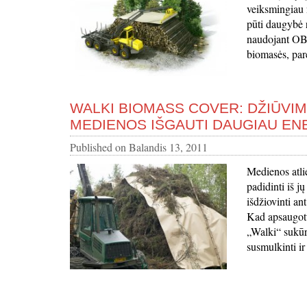
veiksmingiau 
pūti daugybė r
naudojant OBE
biomasės, pare
WALKI BIOMASS COVER: DŽIŪVIM
MEDIENOS IŠGAUTI DAUGIAU EN
Published on
Balandis 13, 2011
Medienos atlie
padidinti iš j
išdžiovinti an
Kad apsaugotų 
„Walki“ sukūr
susmulkinti ir