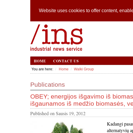
Website uses cookies to offer content, enable
HOME
CONTACT US
You are here:
Home
Walki Group
Publications
OBEY; energijos išgavimo iš biomasė
išgaunamos iš medžio biomasės, ve
Published on
Sausis 19, 2012
Kadangi pasaul
alternatyvių a