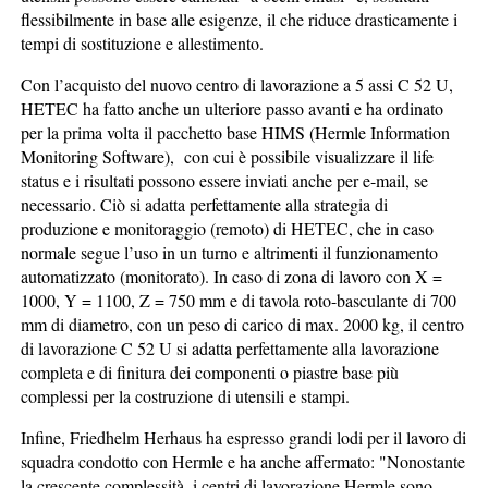
flessibilmente in base alle esigenze, il che riduce drasticamente i
tempi di sostituzione e allestimento.
Con l’acquisto del nuovo centro di lavorazione a 5 assi C 52 U,
HETEC ha fatto anche un ulteriore passo avanti e ha ordinato
per la prima volta il pacchetto base HIMS (Hermle Information
Monitoring Software), con cui è possibile visualizzare il life
status e i risultati possono essere inviati anche per e-mail, se
necessario. Ciò si adatta perfettamente alla strategia di
produzione e monitoraggio (remoto) di HETEC, che in caso
normale segue l’uso in un turno e altrimenti il funzionamento
automatizzato (monitorato). In caso di zona di lavoro con X =
1000, Y = 1100, Z = 750 mm e di tavola roto-basculante di 700
mm di diametro, con un peso di carico di max. 2000 kg, il centro
di lavorazione C 52 U si adatta perfettamente alla lavorazione
completa e di finitura dei componenti o piastre base più
complessi per la costruzione di utensili e stampi.
Infine, Friedhelm Herhaus ha espresso grandi lodi per il lavoro di
squadra condotto con Hermle e ha anche affermato: "Nonostante
la crescente complessità, i centri di lavorazione Hermle sono