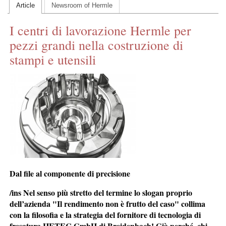
Article
Newsroom of Hermle
CONTACT US
I centri di lavorazione Hermle per
INS MAIN WEBSITE
pezzi grandi nella costruzione di
ABOUT US
stampi e utensili
Dal file al componente di precisione
/ins
Nel senso più stretto del termine lo slogan proprio
dell’azienda "Il rendimento non è frutto del caso" collima
con la filosofia e la strategia del fornitore di tecnologia di
fresatura HETEC GmbH di Breidenbach! Già perché, chi,