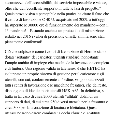
accuratezza, dell’accessibilità, del servizio impeccabile e veloce,
oltre che dell’eccellente supporto in tutte le fasi di progetto."
Quale prova visiva e percepibile nella pratica ha citato il fatto che
il centro di lavorazione C 40 U, acquistato nel 2009, a tutt’oggi
ha superato le 30000 ore di funzionamento del mandrino – con il
1° mandrino! – E stando anche a un protocollo di misurazione
redatto nel 2016 i valori di precisione di sette anni fa sono stati
pienamente confermati!
Ciò che colpisce è come i centri di lavorazione di Hermle siano
dotati "soltanto" dei caricatori utensili standard, nonostante
l’ampio ambito di impiego che racchiude la lavorazione completa
e di finitura. Una ragione valida in tale senso è che HETEC ha
sviluppato un proprio sistema di gestione per il caricatore e gli
utensili, con cui, conformemente all’ordine, vengono attrezzati
tutti i centri di lavorazione e le macchine fresatrici, che del resto,
dispongono di identici portautensili HSK-A63. In definitiva, si
tratta in tal caso di circa 2000 utensili "affilati" dotati di un
supporto di dati, di cui circa 250 diversi utensili per la fresatura e
circa 300 per la lavorazione di foratura e filettatura. Questi
utensili possono essere cambiati "a occhi chiusi" e, sostituiti