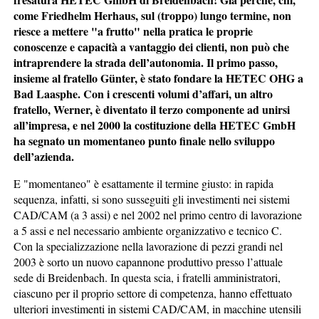
come Friedhelm Herhaus, sul (troppo) lungo termine, non
riesce a mettere "a frutto" nella pratica le proprie
conoscenze e capacità a vantaggio dei clienti, non può che
intraprendere la strada dell’autonomia. Il primo passo,
insieme al fratello Günter, è stato fondare la HETEC OHG a
Bad Laasphe. Con i crescenti volumi d’affari, un altro
fratello, Werner, è diventato il terzo componente ad unirsi
all’impresa, e nel 2000 la costituzione della HETEC GmbH
ha segnato un momentaneo punto finale nello sviluppo
dell’azienda.
E "momentaneo" è esattamente il termine giusto: in rapida
sequenza, infatti, si sono susseguiti gli investimenti nei sistemi
CAD/CAM (a 3 assi) e nel 2002 nel primo centro di lavorazione
a 5 assi e nel necessario ambiente organizzativo e tecnico C.
Con la specializzazione nella lavorazione di pezzi grandi nel
2003 è sorto un nuovo capannone produttivo presso l’attuale
sede di Breidenbach. In questa scia, i fratelli amministratori,
ciascuno per il proprio settore di competenza, hanno effettuato
ulteriori investimenti in sistemi CAD/CAM, in macchine utensili