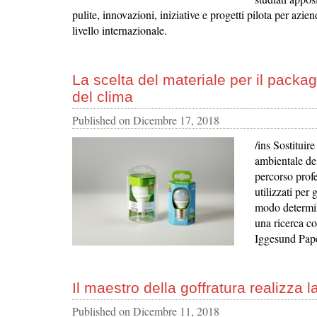
pulite, innovazioni, iniziative e progetti pilota per azi
livello internazionale.
La scelta del materiale per il packa
del clima
Published on
Dicembre 17, 2018
/ins Sostituir
ambientale dei
percorso profe
utilizzati per
modo determin
una ricerca c
Iggesund Pap
Il maestro della goffratura realizza l
Published on
Dicembre 11, 2018