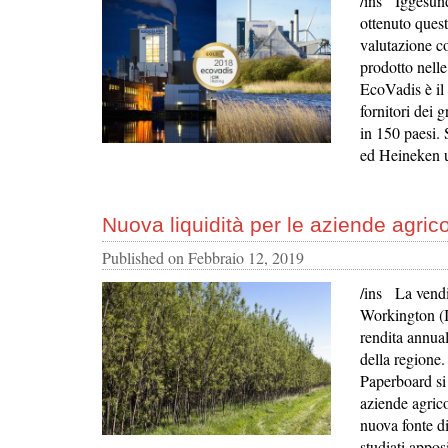
/ins Iggesund
ottenuto quest
valutazione co
prodotto nelle
EcoVadis è il 
fornitori dei 
in 150 paesi.
ed Heineken ut
Nuova liquidità per le aziende agrico
Published on
Febbraio 12, 2019
/ins La vendi
Workington (In
rendita annual
della regione.
Paperboard si
aziende agric
nuova fonte d
studiati appos