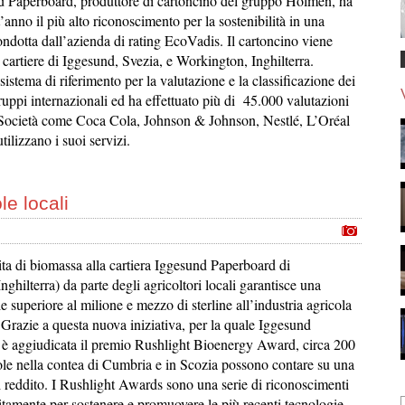
 Paperboard, produttore di cartoncino del gruppo Holmen, ha
’anno il più alto riconoscimento per la sostenibilità in una
ndotta dall’azienda di rating EcoVadis. Il cartoncino viene
 cartiere di Iggesund, Svezia, e Workington, Inghilterra.
sistema di riferimento per la valutazione e la classificazione dei
gruppi internazionali ed ha effettuato più di 45.000 valutazioni
 Società come Coca Cola, Johnson & Johnson, Nestlé, L’Oréal
ilizzano i suoi servizi.
le locali
ta di biomassa alla cartiera Iggesund Paperboard di
ghilterra) da parte degli agricoltori locali garantisce una
e superiore al milione e mezzo di sterline all’industria agricola
 Grazie a questa nuova iniziativa, per la quale Iggesund
 è aggiudicata il premio Rushlight Bioenergy Award, circa 200
ole nella contea di Cumbria e in Scozia possono contare su una
i reddito. I Rushlight Awards sono una serie di riconoscimenti
itamente per sostenere e promuovere le più recenti tecnologie