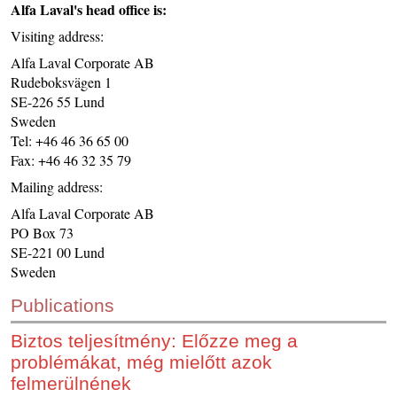
Alfa Laval's head office is:
CONTACT US
Visiting address:
INS MAIN WEBSITE
Alfa Laval Corporate AB
ABOUT US
Rudeboksvägen 1
SE-226 55 Lund
Sweden
Tel: +46 46 36 65 00
Fax: +46 46 32 35 79
Mailing address:
Alfa Laval Corporate AB
PO Box 73
SE-221 00 Lund
Sweden
Publications
Biztos teljesítmény: Előzze meg a
problémákat, még mielőtt azok
felmerülnének