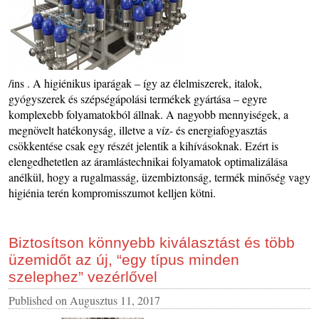
/ins . A higiénikus iparágak – így az élelmiszerek, italok,
gyógyszerek és szépségápolási termékek gyártása – egyre
komplexebb folyamatokból állnak. A nagyobb mennyiségek, a
megnövelt hatékonyság, illetve a víz- és energiafogyasztás
csökkentése csak egy részét jelentik a kihívásoknak. Ezért is
elengedhetetlen az áramlástechnikai folyamatok optimalizálása
anélkül, hogy a rugalmasság, üzembiztonság, termék minőség vagy
higiénia terén kompromisszumot kelljen kötni.
Biztosítson könnyebb kiválasztást és több
üzemidőt az új, “egy típus minden
szelephez” vezérlővel
Published on
Augusztus 11, 2017