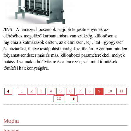
/INS . A lemezes hőcserélők legjobb teljesítményének az
eléréséhez megelőző karbantartásra van szükség, különösen a
higiénia alkalmazások esetén, az élelmiszer-, tej-, ital-, gyógyszer-
és háztartási, illetve testápolási iparágak területén. Azonban minden
folyamat-rendszer más és más, különböző paraméterekkel, melyek
hatással vannak a hőátvitelre és a lemezek, valamint tömítések
tömítési hatékonyságára.
1
2
3
4
5
6
7
8
9
10
11
12
Media
Images