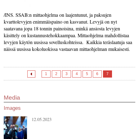
/INS. SSAB:n mittaohjelma on laajentunut, ja paksujen
kvarttolevyjen enimmäispaino on kasvanut. Levyjä on nyt
saatavana jopa 18 tonnin painoisina, minkä ansiosta levyjen
käsittely on kustannustehokkaampaa. Mittaohjelma mahdollistaa
levyjen käytön uusissa sovelluskohteissa. Kaikkia teräslaatuja saa
näissä uusissa kokoluokissa vastaavan mittaohjelman mukaisesti.
1
2
3
4
5
6
7
Media
Images
12.05.2023