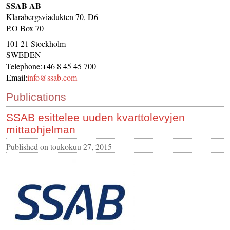
SSAB AB
CONTACT US
Klarabergsviadukten 70, D6
P.O Box 70
INS MAIN WEBSITE
101 21 Stockholm
ABOUT US
SWEDEN
Telephone:+46 8 45 45 700
Email:
info@ssab.com
Publications
SSAB esittelee uuden kvarttolevyjen
mittaohjelman
Published on
toukokuu 27, 2015