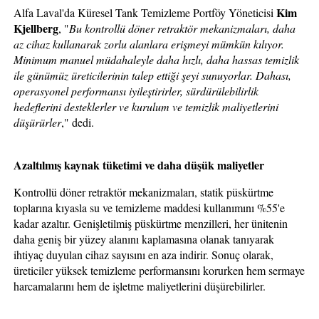
Kim
Alfa Laval'da Küresel Tank Temizleme Portföy Yöneticisi
Kjellberg
, "
Bu kontrollü döner retraktör mekanizmaları, daha
az cihaz kullanarak zorlu alanlara erişmeyi mümkün kılıyor.
Minimum manuel müdahaleyle daha hızlı, daha hassas temizlik
ile günümüz üreticilerinin talep ettiği şeyi sunuyorlar. Dahası,
operasyonel performansı iyileştirirler, sürdürülebilirlik
hedeflerini desteklerler ve kurulum ve temizlik maliyetlerini
düşürürler
," dedi.
Azaltılmış kaynak tüketimi ve daha düşük maliyetler
Kontrollü döner retraktör mekanizmaları, statik püskürtme
toplarına kıyasla su ve temizleme maddesi kullanımını %55'e
kadar azaltır. Genişletilmiş püskürtme menzilleri, her ünitenin
daha geniş bir yüzey alanını kaplamasına olanak tanıyarak
ihtiyaç duyulan cihaz sayısını en aza indirir. Sonuç olarak,
üreticiler yüksek temizleme performansını korurken hem sermaye
harcamalarını hem de işletme maliyetlerini düşürebilirler.