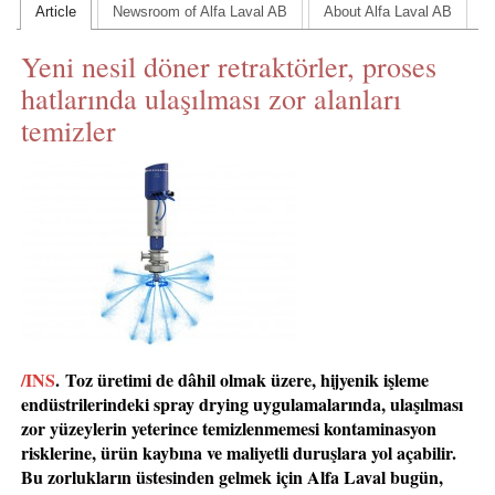
Article
Newsroom of Alfa Laval AB
About Alfa Laval AB
CONTACT US
Yeni nesil döner retraktörler, proses
INS MAIN WEBSITE
hatlarında ulaşılması zor alanları
ABOUT US
temizler
/INS
.
Toz üretimi de dâhil olmak üzere, hijyenik işleme
endüstrilerindeki spray drying uygulamalarında, ulaşılması
zor yüzeylerin yeterince temizlenmemesi kontaminasyon
risklerine, ürün kaybına ve maliyetli duruşlara yol açabilir.
Bu zorlukların üstesinden gelmek için Alfa Laval bugün,