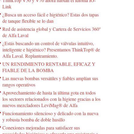
ThinkTop V50 y V70 ahora hablan el idioma IO-
Link
¿Busca un acceso fácil e higiénico? Estas dos tapas
de tanque flexible se lo dan
Red de asistencia global y Cartera de Servicios 360°
de Alfa Laval
¿Estás buscando un control de válvulas intuitivo,
inteligente e higiénico? Presentamos ThinkTop® de
Alfa Laval. Replanteamiento.
UN RENDIMIENTO RENTABLE, EFICAZ Y
FIABLE DE LA BOMBA
Las nuevas bombas versátiles y fiables amplían sus
rangos operativos
Aprovechamiento de hasta la última gota en todos
los sectores relacionados con la higiene gracias a los
nuevos mezcladores LeviMag® de Alfa
Funcionamiento silencioso y delicado con la nueva
y robusta bomba de doble husillo
Conexiones mejoradas para satisfacer sus
necesidades higiénicas y ofrecerle una resistencia a