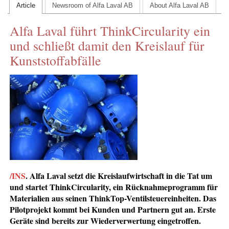
Article
Newsroom of Alfa Laval AB
About Alfa Laval AB
CONTACT US
Alfa Laval führt ThinkCircularity ein
INS MAIN WEBSITE
und schließt damit den Kreislauf für
ABOUT US
Kunststoffabfälle
/INS
.
Alfa Laval setzt die Kreislaufwirtschaft in die Tat um
und startet ThinkCircularity, ein Rücknahmeprogramm für
Materialien aus seinen ThinkTop-Ventilsteuereinheiten. Das
Pilotprojekt kommt bei Kunden und Partnern gut an. Erste
Geräte sind bereits zur Wiederverwertung eingetroffen.