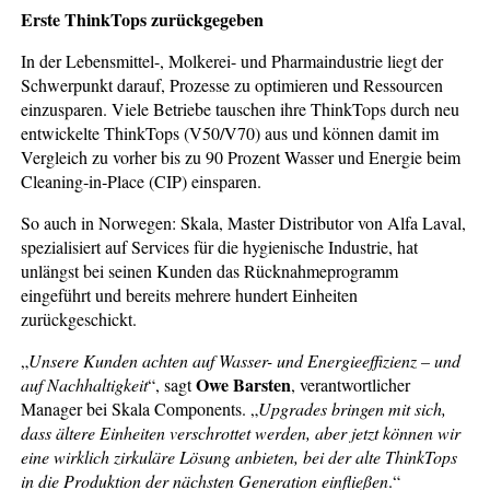
Erste ThinkTops zurückgegeben
In der Lebensmittel-, Molkerei- und Pharmaindustrie liegt der
Schwerpunkt darauf, Prozesse zu optimieren und Ressourcen
einzusparen. Viele Betriebe tauschen ihre ThinkTops durch neu
entwickelte ThinkTops (V50/V70) aus und können damit im
Vergleich zu vorher bis zu 90 Prozent Wasser und Energie beim
Cleaning‑in‑Place (CIP) einsparen.
So auch in Norwegen: Skala, Master Distributor von Alfa Laval,
spezialisiert auf Services für die hygienische Industrie, hat
unlängst bei seinen Kunden das Rücknahmeprogramm
eingeführt und bereits mehrere hundert Einheiten
zurückgeschickt.
„
Unsere Kunden achten auf Wasser- und Energieeffizienz – und
Owe Barsten
auf Nachhaltigkeit
“, sagt
, verantwortlicher
Manager bei Skala Components. „
Upgrades bringen mit sich,
dass ältere Einheiten verschrottet werden, aber jetzt können wir
eine wirklich zirkuläre Lösung anbieten, bei der alte ThinkTops
in die Produktion der nächsten Generation einfließen
.“