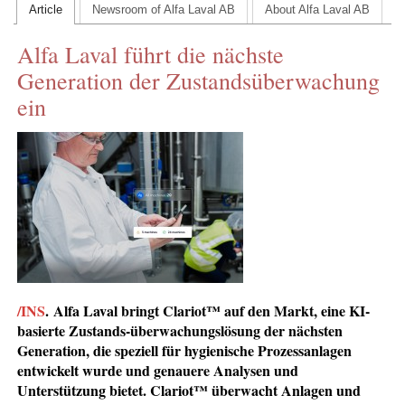
Article
Newsroom of Alfa Laval AB
About Alfa Laval AB
CONTACT US
Alfa Laval führt die nächste
INS MAIN WEBSITE
Generation der Zustandsüberwachung
ABOUT US
ein
/INS
.
Alfa Laval bringt Clariot™ auf den Markt, eine KI-
basierte Zustands-überwachungslösung der nächsten
Generation, die speziell für hygienische Prozessanlagen
entwickelt wurde und genauere Analysen und
Unterstützung bietet. Clariot™ überwacht Anlagen und