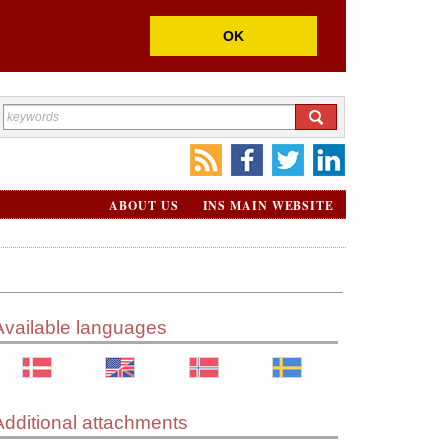
OK
ABOUT US
INS MAIN WEBSITE
Available languages
Additional attachments