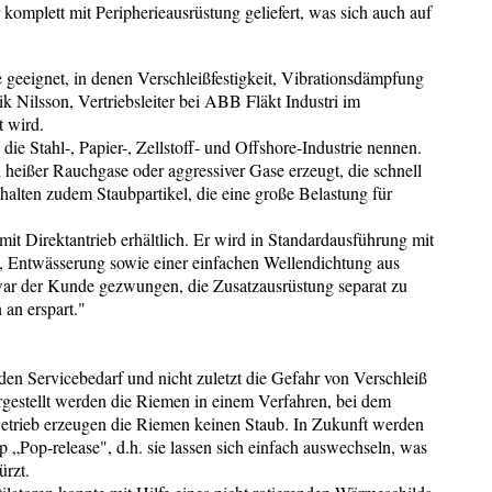
komplett mit Peripherieausrüstung geliefert, was sich auch auf
e geeignet, in denen Verschleißfestigkeit, Vibrationsdämpfung
k Nilsson, Vertriebsleiter bei ABB Fläkt Industri im
t wird.
 die Stahl-, Papier-, Zellstoff- und Offshore-Industrie nennen.
eißer Rauchgase oder aggressiver Gase erzeugt, die schnell
halten zudem Staubpartikel, die eine große Belastung für
mit Direktantrieb erhältlich. Er wird in Standardausführung mit
, Entwässerung sowie einer einfachen Wellendichtung aus
r war der Kunde gezwungen, die Zusatzausrüstung separat zu
 an erspart."
n Servicebedarf und nicht zuletzt die Gefahr von Verschleiß
rgestellt werden die Riemen in einem Verfahren, bei dem
Betrieb erzeugen die Riemen keinen Staub. In Zukunft werden
 „Pop-release", d.h. sie lassen sich einfach auswechseln, was
ürzt.