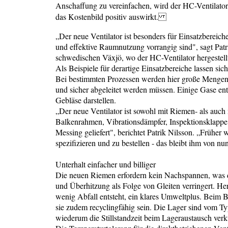
Anschaffung zu vereinfachen, wird der HC-Ventilator 
das Kostenbild positiv auswirkt.
„Der neue Ventilator ist besonders für Einsatzbereich
und effektive Raumnutzung vorrangig sind", sagt Patri
schwedischen Växjö, wo der HC-Ventilator hergestell
Als Beispiele für derartige Einsatzbereiche lassen sich
Bei bestimmten Prozessen werden hier große Mengen h
und sicher abgeleitet werden müssen. Einige Gase ent
Gebläse darstellen.
„Der neue Ventilator ist sowohl mit Riemen- als auch 
Balkenrahmen, Vibrationsdämpfer, Inspektionsklappe
Messing geliefert", berichtet Patrik Nilsson. „Frühe
spezifizieren und zu bestellen - das bleibt ihm von nun
Unterhalt einfacher und billiger
Die neuen Riemen erfordern kein Nachspannen, was de
und Überhitzung als Folge von Gleiten verringert. He
wenig Abfall entsteht, ein klares Umweltplus. Beim 
sie zudem recyclingfähig sein. Die Lager sind vom Typ
wiederum die Stillstandzeit beim Lageraustausch verk