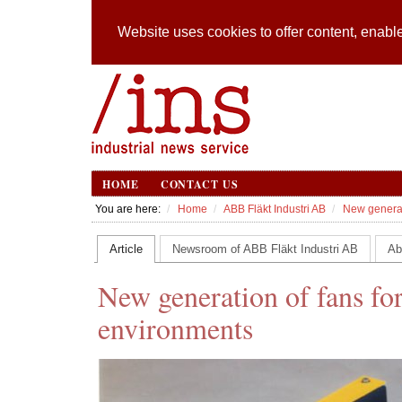
Website uses cookies to offer content, enable
HOME
CONTACT US
You are here:
Home
ABB Fläkt Industri AB
New generat
Article
Newsroom of ABB Fläkt Industri AB
Ab
New generation of fans fo
environments