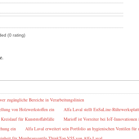
ded (0 rating)
e.
wer zugängliche Bereiche in Verarbeitungslinien
ellung von Holzwerkstoffen ein
Alfa Laval stellt EnSaLine-Rührwerksplatt
Kreislauf für Kunststoffabfälle
Marioff ist Vorreiter bei IoT-Innovatione
chung ein
Alfa Laval erweitert sein Portfolio an hygienischen Ventilen für
ereinheit für Membranventile ThinkTop V55 von Alfa Laval