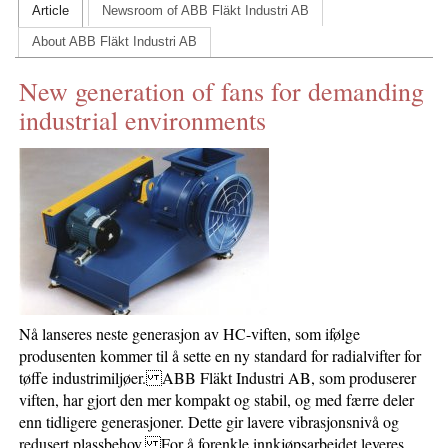
Article
Newsroom of ABB Fläkt Industri AB
CONTACT US
About ABB Fläkt Industri AB
INS MAIN WEBSITE
New generation of fans for demanding
ABOUT US
industrial environments
Nå lanseres neste generasjon av HC-viften, som ifølge
produsenten kommer til å sette en ny standard for radialvifter for
tøffe industrimiljøer. ABB Fläkt Industri AB, som produserer
viften, har gjort den mer kompakt og stabil, og med færre deler
enn tidligere generasjoner. Dette gir lavere vibrasjonsnivå og
redusert plassbehov. For å forenkle innkjøpsarbeidet leveres