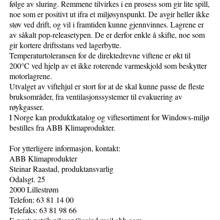
følge av sluring. Remmene tilvirkes i en prosess som gir lite spill,
noe som er positivt ut ifra et miljøsynspunkt. De avgir heller ikke
støv ved drift, og vil i framtiden kunne gjennvinnes. Lagrene er
av såkalt pop-releasetypen. De er derfor enkle å skifte, noe som
gir kortere driftsstans ved lagerbytte.
Temperaturtoleransen for de direktedrevne viftene er økt til
200°C ved hjelp av et ikke roterende varmeskjold som beskytter
motorlagrene.
Utvalget av viftehjul er stort for at de skal kunne passe de fleste
bruksområder, fra ventilasjonssystemer til evakuering av
røykgasser.
I Norge kan produktkatalog og viftesortiment for Windows-miljø
bestilles fra ABB Klimaprodukter.
For ytterligere informasjon, kontakt:
ABB Klimaprodukter
Steinar Raastad, produktansvarlig
Odalsgt. 25
2000 Lillestrøm
Telefon: 63 81 14 00
Telefaks: 63 81 98 66