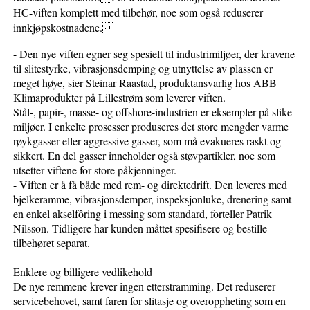
HC-viften komplett med tilbehør, noe som også reduserer
innkjøpskostnadene.
- Den nye viften egner seg spesielt til industrimiljøer, der kravene
til slitestyrke, vibrasjonsdemping og utnyttelse av plassen er
meget høye, sier Steinar Raastad, produktansvarlig hos ABB
Klimaprodukter på Lillestrøm som leverer viften.
Stål-, papir-, masse- og offshore-industrien er eksempler på slike
miljøer. I enkelte prosesser produseres det store mengder varme
røykgasser eller aggressive gasser, som må evakueres raskt og
sikkert. En del gasser inneholder også støvpartikler, noe som
utsetter viftene for store påkjenninger.
- Viften er å få både med rem- og direktedrift. Den leveres med
bjelkeramme, vibrasjonsdemper, inspeksjonluke, drenering samt
en enkel akselfôring i messing som standard, forteller Patrik
Nilsson. Tidligere har kunden måttet spesifisere og bestille
tilbehøret separat.
Enklere og billigere vedlikehold
De nye remmene krever ingen etterstramming. Det reduserer
servicebehovet, samt faren for slitasje og overoppheting som en