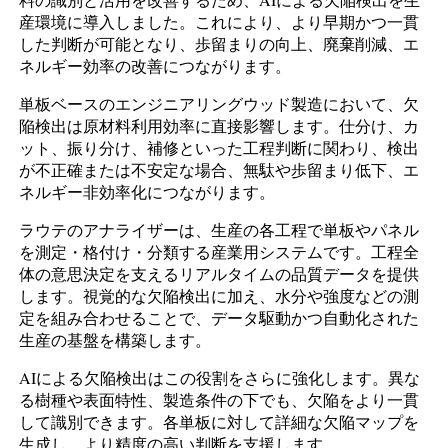
産環境に導入しました。これにより、より早期かつ一貫
した判断が可能となり、歩留まりの向上、廃棄削減、エ
ネルギー効率の改善につながります。
単板ベースのエンジニアリングウッド製造において、欠
陥検出は原材料利用効率に直接影響します。仕分け、カ
ット、振り分け、補修といった工程判断に関わり、検出
が不正確または不安定な場合、無駄や歩留まり低下、エ
ネルギー非効率化につながります。
ラウテのアナライザーは、生産の各工程で単板やパネル
を測定・格付け・分類する産業用システムです。工程全
体の意思決定を支えるリアルタイムの品質データを提供
します。視覚的な欠陥検出に加え、水分や強度などの測
定を組み合わせることで、データ駆動かつ自動化された
生産の基盤を構築します。
AIによる欠陥検出はこの役割をさらに強化します。異な
る樹種や表面特性、製造条件の下でも、欠陥をより一貫
して識別できます。各単板に対して詳細な欠陥マップを
生成し、より精度の高い判断を支援します。