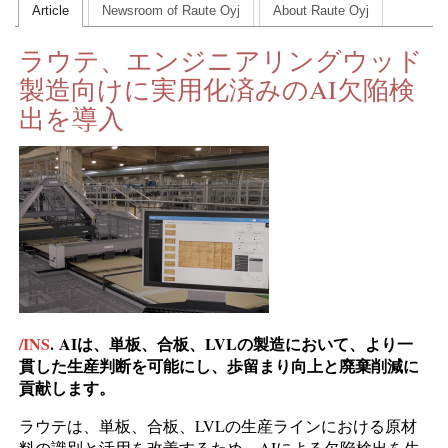
Article
Newsroom of Raute Oyj
About Raute Oyj
CONTACT US
ラウテ、エンジニアリングウッド
INS MAIN WEBSITE
製造向けに実用化済みのAI欠陥検
ABOUT US
出を導入
/INS
.
AIは、単板、合板、LVLの製造において、より一
貫した生産判断を可能にし、歩留まり向上と廃棄削減に
貢献します。
ラウテは、単板、合板、LVLの生産ラインにおける原材
料の識別と活用を改善するため、AIによる欠陥検出を生