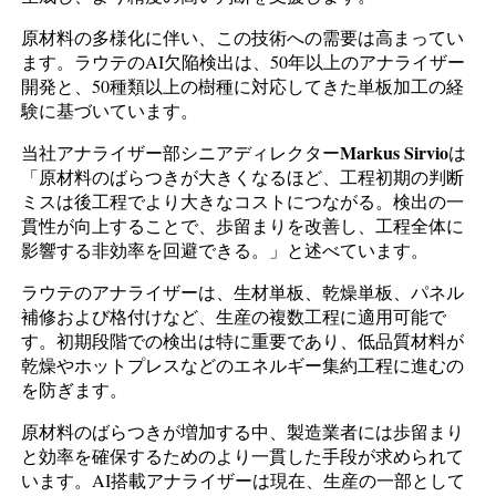
原材料の多様化に伴い、この技術への需要は高まってい
ます。ラウテのAI欠陥検出は、50年以上のアナライザー
開発と、50種類以上の樹種に対応してきた単板加工の経
験に基づいています。
Markus Sirvio
当社アナライザー部シニアディレクター
は
「原材料のばらつきが大きくなるほど、工程初期の判断
ミスは後工程でより大きなコストにつながる。検出の一
貫性が向上することで、歩留まりを改善し、工程全体に
影響する非効率を回避できる。」と述べています。
ラウテのアナライザーは、生材単板、乾燥単板、パネル
補修および格付けなど、生産の複数工程に適用可能で
す。初期段階での検出は特に重要であり、低品質材料が
乾燥やホットプレスなどのエネルギー集約工程に進むの
を防ぎます。
原材料のばらつきが増加する中、製造業者には歩留まり
と効率を確保するためのより一貫した手段が求められて
います。AI搭載アナライザーは現在、生産の一部として