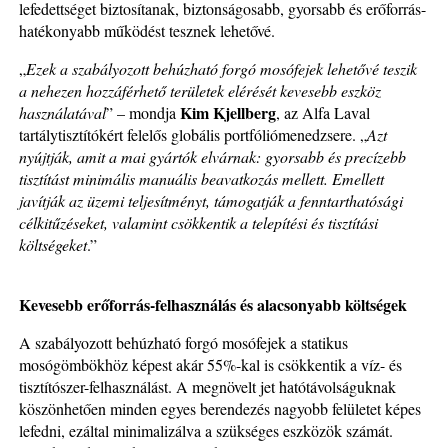
lefedettséget biztosítanak, biztonságosabb, gyorsabb és erőforrás-
hatékonyabb működést tesznek lehetővé.
„
Ezek a szabályozott behúzható forgó mosófejek lehetővé teszik
a nehezen hozzáférhető területek elérését kevesebb eszköz
Kim Kjellberg
használatával
” – mondja
, az Alfa Laval
tartálytisztítókért felelős globális portfóliómenedzsere. „
Azt
nyújtják, amit a mai gyártók elvárnak: gyorsabb és precízebb
tisztítást minimális manuális beavatkozás mellett. Emellett
javítják az üzemi teljesítményt, támogatják a fenntarthatósági
célkitűzéseket, valamint csökkentik a telepítési és tisztítási
költségeket
.”
Kevesebb erőforrás-felhasználás és alacsonyabb költségek
A szabályozott behúzható forgó mosófejek a statikus
mosógömbökhöz képest akár 55%-kal is csökkentik a víz- és
tisztítószer-felhasználást. A megnövelt jet hatótávolságuknak
köszönhetően minden egyes berendezés nagyobb felületet képes
lefedni, ezáltal minimalizálva a szükséges eszközök számát.