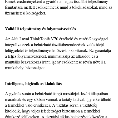
Ennek eredményeként a gyártók a magas tisztítási teljesítmény
fenntartása mellett csökkenthetik mind a tőkekiadásokat, mind az
üzemeltetési költségeket.
Validált teljesítmény és folyamatvezérlés
Az Alfa Laval ThinkTop® V70 érzékelő és vezérlő egységgel
integrálva ezek a behúzható tisztítóberendezések valós idejű
felügyeletet és teljesítményellenőrzést biztosítanak. Ez garantálja
a teljes folyamatvezérlést, minimalizálja az állásidőt, és a
manuális beavatkozás iránti igény csökkentése révén növeli a
munkahelyi biztonságot.
Intelligens, higiénikus kialakítás
A gyártás során a behúzható forgó mosófejek lezárt állapotban
maradnak és egy síkban vannak a tartály falával, így elkerülhető
a termékkel való érintkezés. A tisztítás során a tisztítófej
kitolódik, hogy teljes lefedettséget biztosítson a termékkel
érintkező felületeken. A tisztítási ciklus befejezését követően a