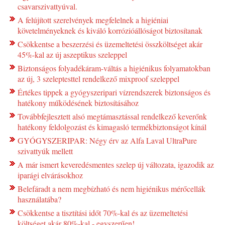
csavarszivattyúval.
A felújított szerelvények megfelelnek a higiéniai
követelményeknek és kiváló korrózióállóságot biztosítanak
Csökkentse a beszerzési és üzemeltetési összköltséget akár
45%-kal az új aszeptikus szeleppel
Biztonságos folyadékáram-váltás a higiénikus folyamatokban
az új, 3 szeleptesttel rendelkező mixproof szeleppel
Értékes tippek a gyógyszeripari vízrendszerek biztonságos és
hatékony működésének biztosításához
Továbbfejlesztett alsó megtámasztással rendelkező keverőnk
hatékony feldolgozást és kimagasló termékbiztonságot kínál
GYÓGYSZERIPAR: Négy érv az Alfa Laval UltraPure
szivattyúk mellett
A már ismert keveredésmentes szelep új változata, igazodik az
iparági elvárásokhoz
Belefáradt a nem megbízható és nem higiénikus mérőcellák
használatába?
Csökkentse a tisztítási időt 70%-kal és az üzemeltetési
költséget akár 80%-kal - egyszerűen!