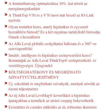
A fenntarthatóság optimalizálása 30% -kal növeli az
energiamegtakarítást
A ThinkTop V50 és a V70 most már beszél az IO-Link
nyelvén
Olyan terméket keres, amely higiénikus és egyszerű
hozzáférést biztosít? Ez a két rugalmas tartályfedél biztosítja
Önnek a hozzáférést
Az Alfa Laval globális szolgáltatási hálózata és a 360°-os
szervizportfólió
Intuitív, intelligens és higiénikus szelepvezérlést keres?
Bemutatjuk az Alfa Laval ThinkTop® szelepérzékelő- és
vezérlőegységet. Újragondol
KÖLTSÉGHATÉKONY ÉS MEGBÍZHATÓ
SZIVATTYÚTELJESÍTMÉNY
Új, sokoldalú és megbízható szivattyúk, amelyek növelik az
üzemi teljesítményt
Az új Alfa Laval LeviMag® keverőkkel a higiénikus
iparágakban a termékek az utolsó cseppig bekeverhetők
Egyenletes és csendes működés az új, robusztus ikerorsós