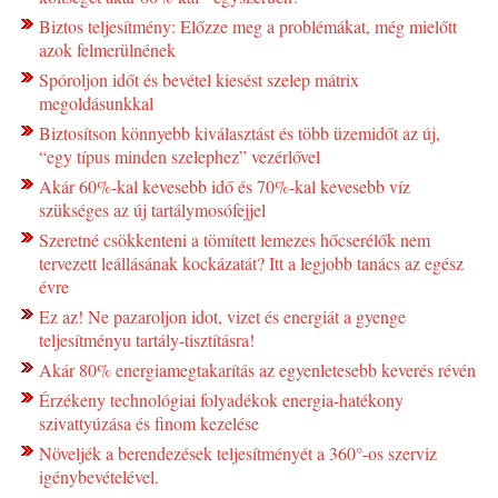
Biztos teljesítmény: Előzze meg a problémákat, még mielőtt
azok felmerülnének
Spóroljon időt és bevétel kiesést szelep mátrix
megoldásunkkal
Biztosítson könnyebb kiválasztást és több üzemidőt az új,
“egy típus minden szelephez” vezérlővel
Akár 60%-kal kevesebb idő és 70%-kal kevesebb víz
szükséges az új tartálymosófejjel
Szeretné csökkenteni a tömített lemezes hőcserélők nem
tervezett leállásának kockázatát? Itt a legjobb tanács az egész
évre
Ez az! Ne pazaroljon idot, vizet és energiát a gyenge
teljesítményu tartály-tisztításra!
Akár 80% energiamegtakarítás az egyenletesebb keverés révén
Érzékeny technológiai folyadékok energia-hatékony
szivattyúzása és finom kezelése
Növeljék a berendezések teljesítményét a 360°-os szerviz
igénybevételével.