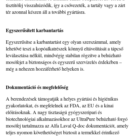
tisztítófej visszahúzódik, így a csővezeték, a tartály vagy a zárt
tér azonnal készen áll a további gyártásra.
Egyszerűsített karbantartás
Egyszerűsítse a karbantartást egy olyan szerszámmal, amely
lehetővé teszi a kopóalkatrészek könnyű eltávolítását a tápcső
leválasztása nélkül, mindvégig stabilan rögzítve a behúzható
mosófejet a biztonságos és egyszerű szervizelés érdekében –
még a nehezen hozzáférhető helyeken is.
Dokumentáció és megfelelőség
A berendezések támogatják a helyes gyártási és higiénikus
gyakorlatokat, és megfelelnek az FDA, az EU és a kínai
előírásoknak. A nagy tisztaságú gyógyszeripari és
biotechnológiai alkalmazásokhoz az UltraPure behúzható forgó
mosófej tartalmazza az Alfa Laval Q-doc dokumentációt, amely
teljes nyomon követhetőséget biztosít a termékkel érintkező