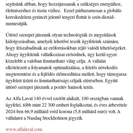
segítsünk abban, hogy hozzájussanak a szükséges energiához,
élelmiszerhez és tiszta vízhez. Ezzel párhuzamosan a globális
kereskedelem gerincét jelentő tengeri flottát is szén-dioxid-
mentesítjük.
Úttörő szerepet játszunk olyan technológiák és megoldások
kidolgozásában, amelyek lehetővé teszik ügyfeleink számára,
hogy felszabadítsák az erőforrásokban rejlő valódi lehetőségeket.
Ahogy ügyfeleink vállalkozásai erősödnek, úgy kerül egyre
közelebb a valóban fenntartható világ célja. A vállalat
elkötelezett a folyamatok optimalizálása, a felelős növekedés
megteremtése és a fejlődés előmozdítása mellett, hogy támogassa
ügyfeleit üzleti és fenntarthatósági céljaik elérésében. Együtt
úttörő szerepet játszunk a pozitív hatások terén.
Az Alfa Laval 140 évvel ezelőtt alakult, 100 országban vannak
ügyfelei, több mint 22 300 embert foglalkoztat, és éves árbevétele
2024-ben 66,9 milliárd svéd korona (5,8 milliárd euró) volt. A
vállalatot a Nasdaq Stockholmon jegyzik.
www.alfalaval.com