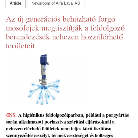
Article
Newsroom of Alfa Laval AB
CONTACT US
Az új generációs behúzható forgó
INS MAIN WEBSITE
mosófejek megtisztítják a feldolgozó
ABOUT US
berendezések nehezen hozzáférhető
területeit
/INS
.
A higiénikus feldolgozóiparban, például a porgyártás
során alkalmazott porlasztva szárítási eljárásoknál a
nehezen elérhető felületek nem teljes körű tisztítása
szennyeződésveszélyt, termékveszteséget és költséges