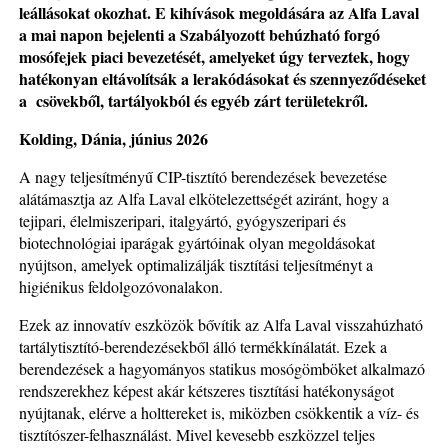
leállásokat okozhat. E kihívások megoldására az Alfa Laval
a mai napon bejelenti a Szabályozott behúzható forgó
mosófejek piaci bevezetését, amelyeket úgy terveztek, hogy
hatékonyan eltávolítsák a lerakódásokat és szennyeződéseket
a csövekből, tartályokból és egyéb zárt területekről.
Kolding, Dánia, június 2026
A nagy teljesítményű CIP-tisztító berendezések bevezetése
alátámasztja az Alfa Laval elkötelezettségét aziránt, hogy a
tejipari, élelmiszeripari, italgyártó, gyógyszeripari és
biotechnológiai iparágak gyártóinak olyan megoldásokat
nyújtson, amelyek optimalizálják tisztítási teljesítményt a
higiénikus feldolgozóvonalakon.
Ezek az innovatív eszközök bővítik az Alfa Laval visszahúzható
tartálytisztító-berendezésekből álló termékkínálatát. Ezek a
berendezések a hagyományos statikus mosógömböket alkalmazó
rendszerekhez képest akár kétszeres tisztítási hatékonyságot
nyújtanak, elérve a holttereket is, miközben csökkentik a víz- és
tisztítószer-felhasználást. Mivel kevesebb eszközzel teljes