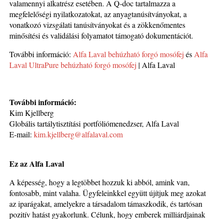
valamennyi alkatrész esetében. A Q-doc tartalmazza a
megfelelőségi nyilatkozatokat, az anyagtanúsítványokat, a
vonatkozó vizsgálati tanúsítványokat és a zökkenőmentes
minősítési és validálási folyamatot támogató dokumentációt.
További információ:
Alfa Laval behúzható forgó mosófej
és
Alfa
Laval UltraPure behúzható forgó mosófej
| Alfa Laval
További információ:
Kim Kjellberg
Globális tartálytisztítási portfóliómenedzser, Alfa Laval
E-mail:
kim.kjellberg@alfalaval.com
Ez az Alfa Laval
A képesség, hogy a legtöbbet hozzuk ki abból, amink van,
fontosabb, mint valaha. Ügyfeleinkkel együtt újítjuk meg azokat
az iparágakat, amelyekre a társadalom támaszkodik, és tartósan
pozitív hatást gyakorlunk. Célunk, hogy emberek milliárdjainak