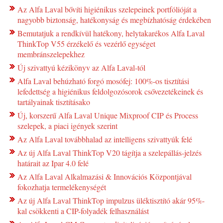
Az Alfa Laval bővíti higiénikus szelepeinek portfólióját a
nagyobb biztonság, hatékonyság és megbízhatóság érdekében
Bemutatjuk a rendkívül hatékony, helytakarékos Alfa Laval
ThinkTop V55 érzékelő és vezérlő egységet
membránszelepekhez
Új szivattyú kézikönyv az Alfa Laval-tól
Alfa Laval behúzható forgó mosófej: 100%-os tisztítási
lefedettség a higiénikus feldolgozósorok csővezetékeinek és
tartályainak tisztításako
Új, korszerű Alfa Laval Unique Mixproof CIP és Process
szelepek, a piaci igények szerint
Az Alfa Laval továbbhalad az intelligens szivattyúk felé
Az új Alfa Laval ThinkTop V20 tágítja a szelepállás-jelzés
határait az Ipar 4.0 felé
Az Alfa Laval Alkalmazási & Innovációs Központjával
fokozhatja termelékenységét
Az új Alfa Laval ThinkTop impulzus üléktisztító akár 95%-
kal csökkenti a CIP-folyadék felhasználást