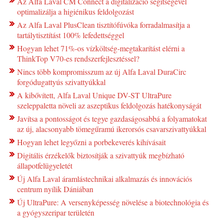
Az Alfa Laval CM Connect a digitalizáció segítségével
optimalizálja a higiénikus feldolgozást
Az Alfa Laval PlusClean tisztítófúvóka forradalmasítja a
tartálytisztítást 100% lefedettséggel
Hogyan lehet 71%-os vízköltség-megtakarítást elérni a
ThinkTop V70-es rendszerfejlesztéssel?
Nincs több kompromisszum az új Alfa Laval DuraCirc
forgódugattyús szivattyúkkal
A kibővített, Alfa Laval Unique DV-ST UltraPure
szeleppaletta növeli az aszeptikus feldolgozás hatékonyságát
Javítsa a pontosságot és tegye gazdaságosabbá a folyamatokat
az új, alacsonyabb tömegűramú ikerorsós csavarszivattyúkkal
Hogyan lehet legyőzni a porbekeverés kihívásait
Digitális érzékelők biztosítják a szivattyúk megbízható
állapotfelügyeletét
Új Alfa Laval áramlástechnikai alkalmazás és innovációs
centrum nyílik Dániában
Új UltraPure: A versenyképesség növelése a biotechnológia és
a gyógyszeripar területén